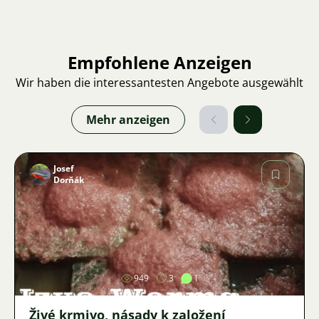
Empfohlene Anzeigen
Wir haben die interessantesten Angebote ausgewählt
Mehr anzeigen
Josef
Dorňák
Bild
949
3
1
Živé krmivo, násady k založení