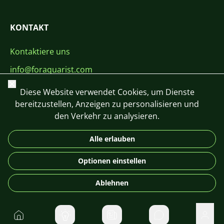
KONTAKT
Kontaktiere uns
info@foraquarist.com
Schließen
+420 603 449 602
Diese Website verwendet Cookies, um Dienste
bereitzustellen, Anzeigen zu personalisieren und
den Verkehr zu analysieren.
Alle erlauben
CS
SK
EN
PL
DE
Optionen einstellen
© 2026 For Aquarist
Ablehnen
Startseite
Direktnachrichte
Benu