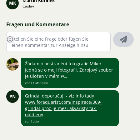
Martin Kořínek
MK
Časlav
Fragen und Kommentare
Žádám o odstranění fotografie Miker.
Jedná se o moji fotografii. Zdrojový soubor
je uložen v mém PC.
vor 11 Monaten
Grindal doporučuji - viz info tady
PN
www.foraquarist.com/inspirace/309-
grindal-proc-je-mezi-akvaristy-tak-
oblibeny
vor 1 Jahr