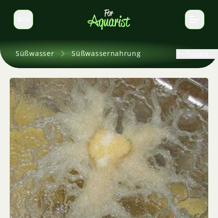
DE
Sprache wechseln
Süßwasser
Süßwassernahrung
Zurück