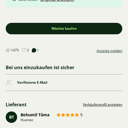
Möchte kaufen
1475
3
1
Anzeige melden
Bei uns einzukaufen ist sicher
Verifizierte E-Mail
Lieferant
Verkäuferprofil anzeigen
Bohumil Tůma
5
BT
Husinec