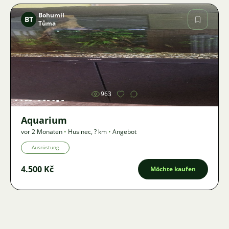
Bohumil
BT
Tůma
Bild
963
Aquarium
vor 2 Monaten
•
Husinec
,
? km
•
Angebot
Ausrüstung
4.500 Kč
Möchte kaufen