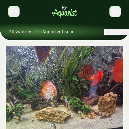
DE
Sprache wechseln
Süßwasser
Aquarienfische
Zurück