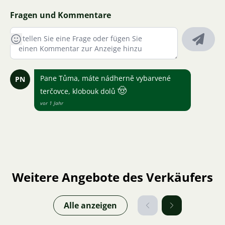
Fragen und Kommentare
Pane Tůma, máte nádherně vybarvené
PN
🤠
terčovce, klobouk dolů
vor 1 Jahr
Weitere Angebote des Verkäufers
Alle anzeigen