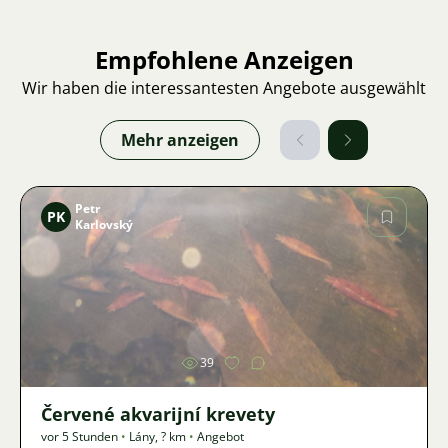
Empfohlene Anzeigen
Wir haben die interessantesten Angebote ausgewählt
Mehr anzeigen
Petr
PK
Karlovský
Bild
39
Červené akvarijní krevety
vor 5 Stunden
•
Lány
,
? km
•
Angebot