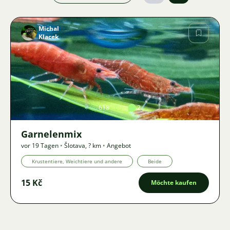
Michal
Klacek
Bild
618
2
Garnelenmix
vor 19 Tagen
•
Šlotava
,
? km
•
Angebot
Krustentiere, Weichtiere und andere
Beide
15 Kč
Möchte kaufen