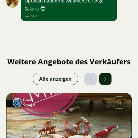
Opravdu nádherně vybarvené Orange
😎
Sakura
vor 1 Jahr
Weitere Angebote des Verkäufers
Alle anzeigen
Pavel
Šmajcl
Bild