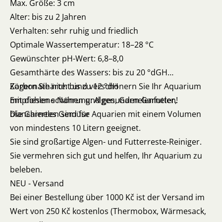
Max. Größe: 3 cm
Alter: bis zu 2 Jahren
Verhalten: sehr ruhig und friedlich
Optimale Wassertemperatur: 18–28 °C
Gewünschter pH-Wert: 6,8–8,0
Gesamthärte des Wassers: bis zu 20 °dGH
Karbonathärte: bis zu 12 °dH
Zögern Sie nicht und verschönern Sie Ihr Aquarium
Empfohlene Nahrung: Algen, Garnelenfutter,
mit diesen schönen und gesunden Garnelen!
blanchiertes Gemüse
Die Garnelen sind für Aquarien mit einem Volumen
von mindestens 10 Litern geeignet.
Sie sind großartige Algen- und Futterreste-Reiniger.
Sie vermehren sich gut und helfen, Ihr Aquarium zu
beleben.
NEU - Versand
Bei einer Bestellung über 1000 Kč ist der Versand im
Wert von 250 Kč kostenlos (Thermobox, Wärmesack,