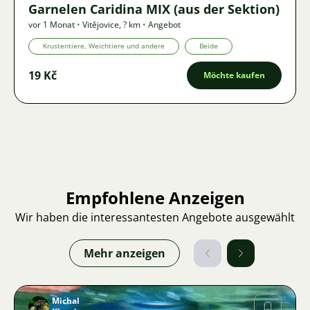
Garnelen Caridina MIX (aus der Sektion)
vor 1 Monat
•
Vitějovice
,
? km
•
Angebot
Krustentiere, Weichtiere und andere
Beide
19 Kč
Möchte kaufen
Empfohlene Anzeigen
Wir haben die interessantesten Angebote ausgewählt
Mehr anzeigen
Michal