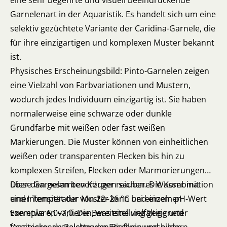
eine sehr begehrte und visuell beeindruckende
Garnelenart in der Aquaristik. Es handelt sich um eine
selektiv gezüchtete Variante der Caridina-Garnele, die
für ihre einzigartigen und komplexen Muster bekannt
ist.
Physisches Erscheinungsbild: Pinto-Garnelen zeigen
eine Vielzahl von Farbvariationen und Mustern,
wodurch jedes Individuum einzigartig ist. Sie haben
normalerweise eine schwarze oder dunkle
Grundfarbe mit weißen oder fast weißen
Markierungen. Die Muster können von einheitlichen
weißen oder transparenten Flecken bis hin zu
komplexen Streifen, Flecken oder Marmorierungen
über den gesamten Körper reichen. Die Kombination
Diese Garnelen bevorzugen sauberes Wasser mit
und Intensität der Muster kann bei einzelnen
einer Temperatur von 22–26 °C und einem pH-Wert
Exemplaren variieren, was eine vielfältige und
von etwa 6,0–7,0. Die Bereitstellung geeigneter