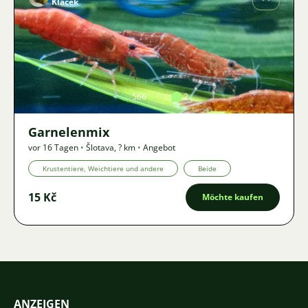
Klacek
Bild
566
2
Garnelenmix
vor 16 Tagen
•
Šlotava
,
? km
•
Angebot
Krustentiere, Weichtiere und andere
Beide
15 Kč
Möchte kaufen
ANZEIGEN