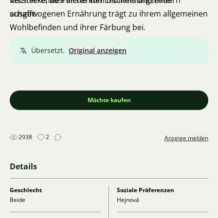
faszinierende Palette von Erscheinungsbildern
Verstecke, ausreichenden Biofilms und einer
schafft.
ausgewogenen Ernährung trägt zu ihrem allgemeinen
Wohlbefinden und ihrer Färbung bei.
Übersetzt.
Original anzeigen
Möchte kaufen
2938
2
Anzeige melden
Details
Geschlecht
Soziale Präferenzen
Beide
Hejnová