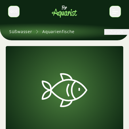
DE
Sprache wechseln
Süßwasser
Aquarienfische
Zurück