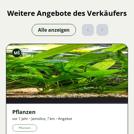
Weitere Angebote des Verkäufers
Alle anzeigen
Milan
MŠ
Široký
Bild
2285
1
Pflanzen
vor 1 Jahr
•
Jamolice
,
? km
•
Angebot
Pflanzen