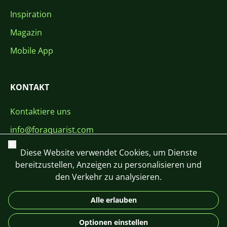
Inspiration
Magazin
Mobile App
KONTAKT
Kontaktiere uns
info@foraquarist.com
Schließen
+420 603 449 602
Diese Website verwendet Cookies, um Dienste
bereitzustellen, Anzeigen zu personalisieren und
den Verkehr zu analysieren.
Alle erlauben
CS
SK
EN
PL
DE
Optionen einstellen