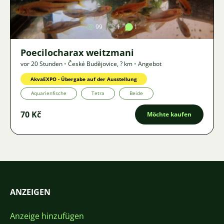
99
1
1
Poecilocharax weitzmani
vor 20 Stunden
•
České Budějovice
,
? km
•
Angebot
AkvaEXPO - Übergabe auf der Ausstellung
Aquarienfische
Tetra
Beide
70 Kč
Möchte kaufen
ANZEIGEN
Anzeige hinzufügen