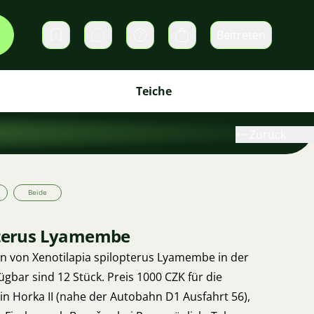
Beitreten
Direktnachrichten
Warenkorb
Teiche
Zurück
Beide
pterus Lyamembe
en von Xenotilapia spilopterus Lyamembe in der
gbar sind 12 Stück. Preis 1000 CZK für die
n Horka II (nahe der Autobahn D1 Ausfahrt 56),