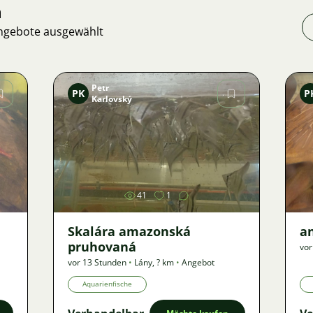
n
Angebote ausgewählt
Petr
PK
P
Karlovský
Bild
41
1
Skalára amazonská
an
pruhovaná
vor
vor 13 Stunden
•
Lány
,
? km
•
Angebot
Aquarienfische