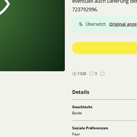
eventuell auch Lieferung de
723792996.
Übersetzt.
Original anze
1328
3
Details
Geschlecht
Beide
Soziale Präferenzen
Paar