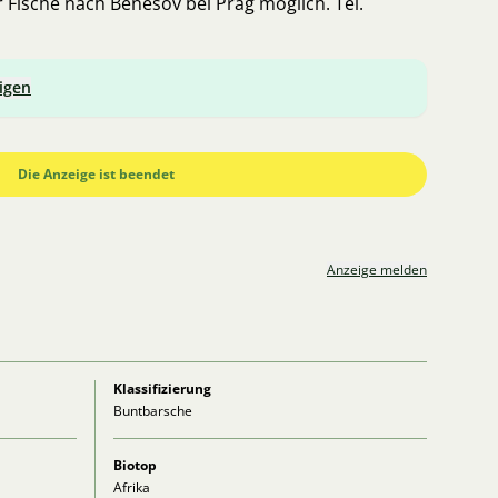
r Fische nach Benešov bei Prag möglich. Tel.
igen
Die Anzeige ist beendet
Anzeige melden
Klassifizierung
Buntbarsche
Biotop
Afrika