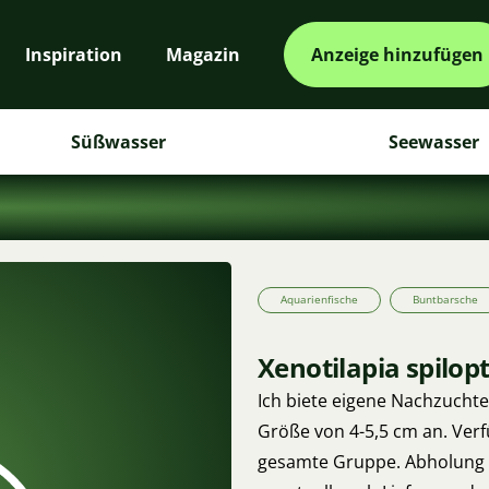
Inspiration
Magazin
Anzeige hinzufügen
Süßwasser
Seewasser
Aquarienfische
Buntbarsche
Xenotilapia spilo
Ich biete eigene Nachzucht
Größe von 4-5,5 cm an. Verfü
gesamte Gruppe. Abholung i