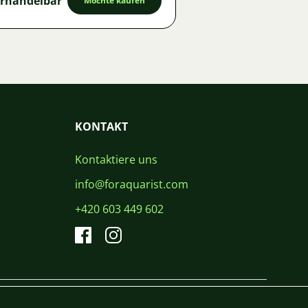
rhandelbar
Möchte kaufen
KONTAKT
Kontaktiere uns
info@foraquarist.com
+420 603 449 602
CS
SK
EN
PL
DE
© 2026 For Aquarist