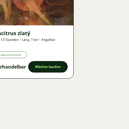
30
citrus zlatý
 13 Stunden
•
Lány
,
? km
•
Angebot
Aquarienfische
rhandelbar
Möchte kaufen