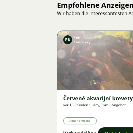
Empfohlene Anzeige
Wir haben die interessantesten 
Petr
PK
Karlovský
Bild
47
Červené akvarijní krevety
vor 13 Stunden
•
Lány
,
? km
•
Angebot
Aquarienfische