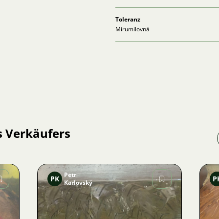
Toleranz
Mírumilovná
s Verkäufers
Petr
PK
P
Karlovský
Bild