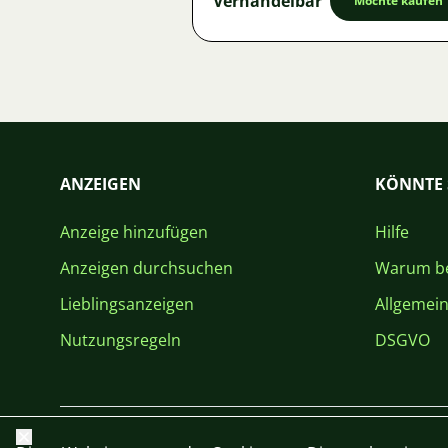
Verhandelbar
Möchte kaufen
ANZEIGEN
KÖNNTE 
Anzeige hinzufügen
Hilfe
Anzeigen durchsuchen
Warum be
Lieblingsanzeigen
Allgemei
Nutzungsregeln
DSGVO
Schließen