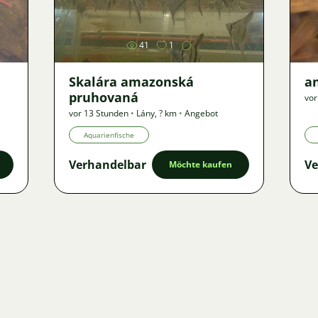
41
1
Skalára amazonská
an
pruhovaná
vor
vor 13 Stunden
•
Lány
,
? km
•
Angebot
Aquarienfische
Verhandelbar
Ve
Möchte kaufen