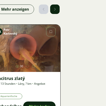
Mehr anzeigen
Petr
K
Karlovský
Bild
30
citrus zlatý
 13 Stunden
•
Lány
,
? km
•
Angebot
Aquarienfische