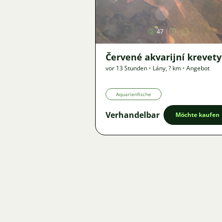
47
Červené akvarijní krevety
vor 13 Stunden
•
Lány
,
? km
•
Angebot
Aquarienfische
Verhandelbar
Möchte kaufen