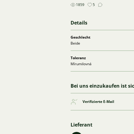
1859
5
Details
Geschlecht
Beide
Toleranz
Mírumilovná
Bei uns einzukaufen ist si
Verifizierte E-Mail
Lieferant