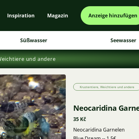
Inspiration
Magazin
Anzeige hinzufügen
Süßwasser
Seewasser
Weichtiere und andere
Krustentiere, Weichtiere und andere
Neocaridina Garn
35 Kč
Neocaridina Garnelen
Blue Dream -- 1 5€