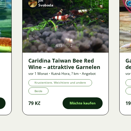
Jiří
Svoboda
Bild
615
2
Caridina Taiwan Bee Red
G
Wine – attraktive Garnelen
de
vor 1 Monat
•
Kutná Hora
,
? km
•
Angebot
vor
Krustentiere, Weichtiere und andere
Beide
79 Kč
19
Möchte kaufen