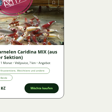
Pavel
Šmajcl
Bild
1000
arnelen Caridina MIX (aus
r Sektion)
 1 Monat
•
Vitějovice
,
? km
•
Angebot
Krustentiere, Weichtiere und andere
Beide
 Kč
Möchte kaufen