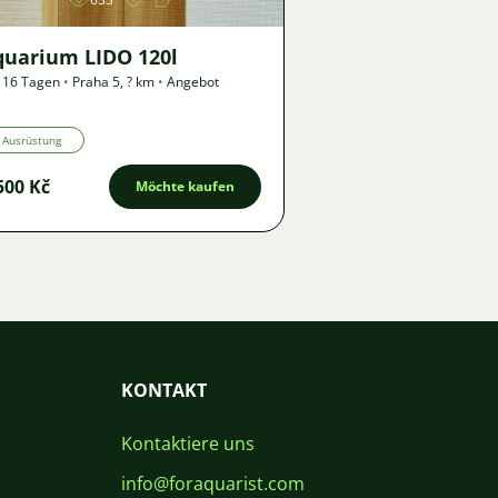
quarium LIDO 120l
 16 Tagen
•
Praha 5
,
? km
•
Angebot
Ausrüstung
500 Kč
Möchte kaufen
KONTAKT
Kontaktiere uns
info@foraquarist.com