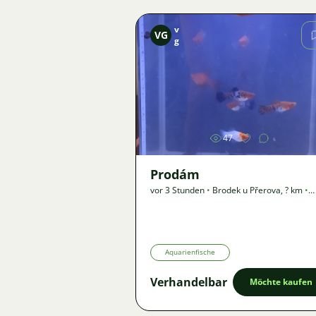
v
VG
g
Bild
47
Prodám
vor 3 Stunden
•
Brodek u Přerova
,
? km
•
Angebot
Aquarienfische
Verhandelbar
Möchte kaufen