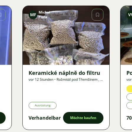
Michal
MF
V
Fiala
Bild
72
Keramické náplně do filtru
P
vor 12 Stunden
•
Rožmitál pod Třemšínem
,
?
vor
km
•
Angebot
An
Ausrüstung
Verhandelbar
70
Möchte kaufen