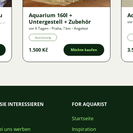
u
Aquarium 160l +
A
Untergestell + Zubehör
m
,
?
vor
vor 6 Tagen
•
Praha
,
? km
•
Angebot
Ausrüstung
1.500 Kč
3.
Möchte kaufen
SIE INTERESSIEREN
FOR AQUARIST
Startseite
i uns werben
Inspiration