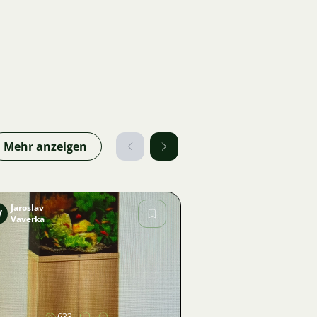
Mehr anzeigen
Jaroslav
V
Vaverka
Bild
633