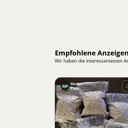
Empfohlene Anzeige
Wir haben die interessantesten 
Michal
MF
Fiala
Bild
72