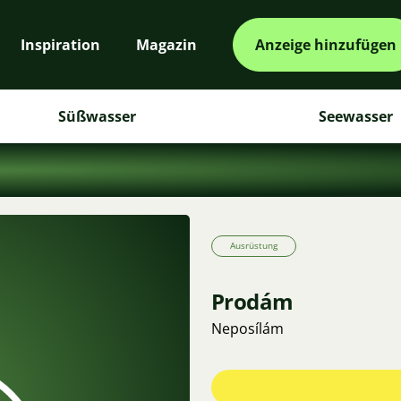
Inspiration
Magazin
Anzeige hinzufügen
Süßwasser
Seewasser
Ausrüstung
Prodám
Neposílám