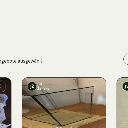
n
Angebote ausgewählt
Jiří
JŽ
J
Želísko
Bild
1019
2