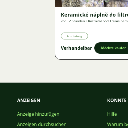
Keramické náplně do filtr
vor 12 Stunden
•
Rožmitál pod Třemšíne
km
•
Angebot
Ausrüstung
Verhandelbar
Möchte kaufen
ANZEIGEN
KÖNNTE 
Anzeige hinzufügen
Hilfe
Anzeigen durchsuchen
Warum be