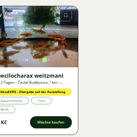
Vojtěch
V
Voltr
Bild
154
1
1
oecilocharax weitzmani
 2 Tagen
•
České Budějovice
,
? km
•
gebot
AkvaEXPO - Übergabe auf der Ausstellung
Aquarienfische
Tetra
Beide
 Kč
Möchte kaufen