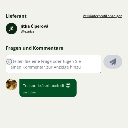
Lieferant
Verkäuferprofil anzeigen
Jitka Čiperová
JČ
Březnice
Fragen und Kommentare
😎
To jsou krásní axolotli
vor 1 Jahr