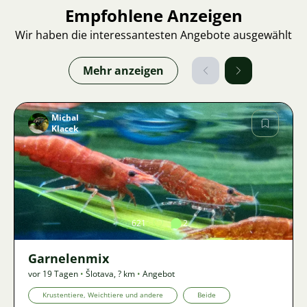
Empfohlene Anzeigen
Wir haben die interessantesten Angebote ausgewählt
Mehr anzeigen
Michal
Klacek
Bild
621
2
Garnelenmix
vor 19 Tagen
•
Šlotava
,
? km
•
Angebot
Krustentiere, Weichtiere und andere
Beide