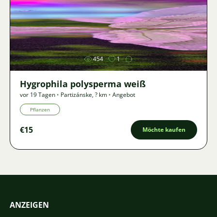
Bild
454
1
Hygrophila polysperma weiß
vor 19 Tagen
•
Partizánske
,
? km
•
Angebot
Pflanzen
€15
Möchte kaufen
ANZEIGEN