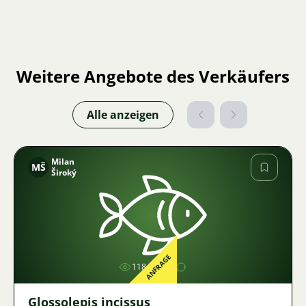
Weitere Angebote des Verkäufers
Alle anzeigen
Milan
MŠ
Široký
Bild
ANFRAGE
1184
Glossolepis incissus