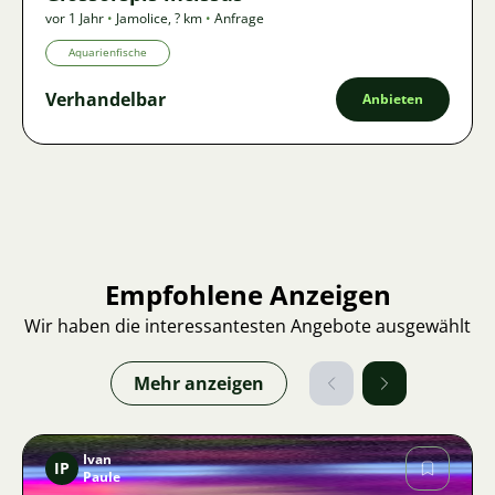
vor 1 Jahr
•
Jamolice
,
? km
•
Anfrage
Aquarienfische
Verhandelbar
Anbieten
Empfohlene Anzeigen
Wir haben die interessantesten Angebote ausgewählt
Mehr anzeigen
Ivan
IP
Paule