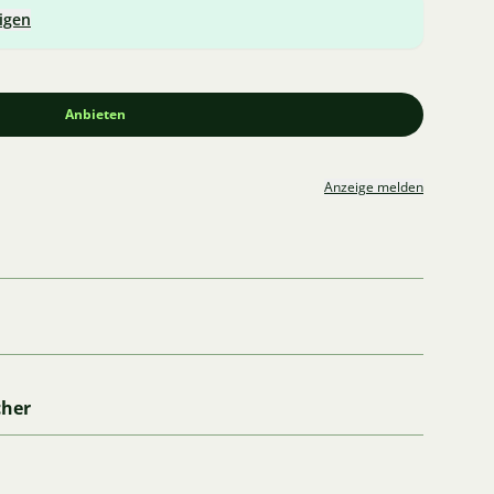
igen
Anbieten
Anzeige melden
cher