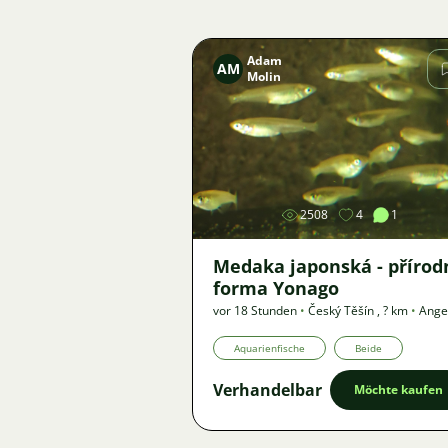
Adam
AM
Molin
Bild
2508
4
1
Medaka japonská - přírod
forma Yonago
vor 18 Stunden
•
Český Těšín
,
? km
•
Ange
Aquarienfische
Beide
Verhandelbar
Möchte kaufen