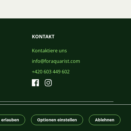
KONTAKT
Kontaktiere uns
info@foraquarist.com
+420 603 449 602
CS
SK
EN
PL
DE
© 2026 For Aquarist
e erlauben
Optionen einstellen
Ablehnen