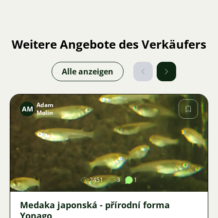
Weitere Angebote des Verkäufers
Alle anzeigen
Adam
AM
Molin
Bild
2451
3
1
Medaka japonská - přírodní forma
Yonago