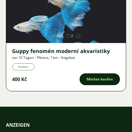
Bild
364
2
Guppy fenomén moderní akvaristiky
vor 10 Tagen
•
Plánice
,
? km
•
Angebot
Andere
400 Kč
Möchte kaufen
ANZEIGEN