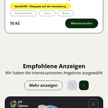
AkvaEXPO - Übergabe auf der Ausstellung
Aquarienfische
Tetra
Beide
70 Kč
Möchte kaufen
Empfohlene Anzeigen
Wir haben die interessantesten Angebote ausgewählt
Mehr anzeigen
Jiří
Sýkora