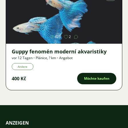
Bild
425
2
Guppy fenomén moderní akvaristiky
vor 12 Tagen
•
Plánice
,
? km
•
Angebot
Andere
400 Kč
Möchte kaufen
ANZEIGEN