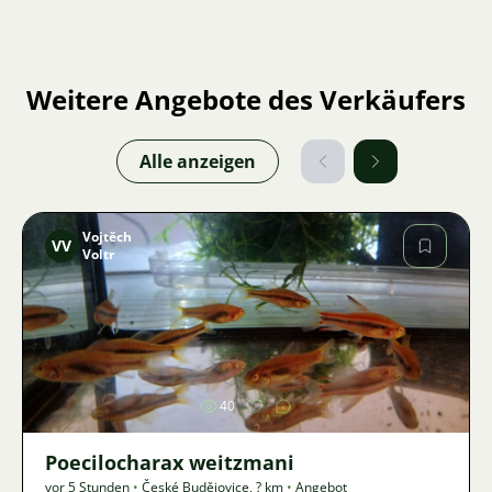
Weitere Angebote des Verkäufers
Alle anzeigen
Vojtěch
VV
Voltr
Bild
40
Poecilocharax weitzmani
vor 5 Stunden
•
České Budějovice
,
? km
•
Angebot