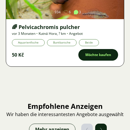
934
6
3
🌈 Pelvicachromis pulcher
vor 3 Monaten
•
Kutná Hora
,
? km
•
Angebot
Aquarienfische
Buntbarsche
Beide
50 Kč
Möchte kaufen
Empfohlene Anzeigen
Wir haben die interessantesten Angebote ausgewählt
Mehr anzeigen