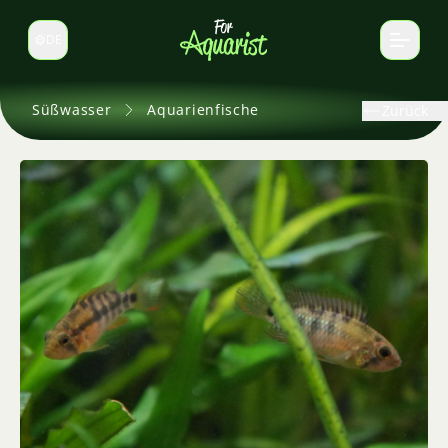
DE
Sprache wechseln
Süßwasser
Aquarienfische
Zurück