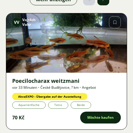
Vojtěch
VV
Voltr
Bild
18
Poecilocharax weitzmani
vor 33 Minuten
•
České Budějovice
,
? km
•
Angebot
AkvaEXPO - Übergabe auf der Ausstellung
Aquarienfische
Tetra
Beide
70 Kč
Möchte kaufen