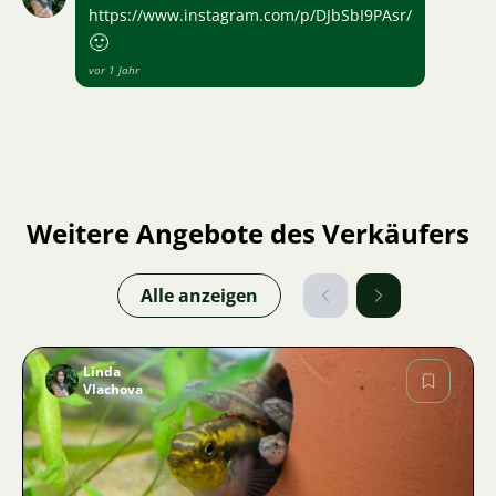
https://www.instagram.com/p/DJbSbI9PAsr/
🙂
vor 1 Jahr
Weitere Angebote des Verkäufers
Alle anzeigen
Linda
Vlachova
Bild