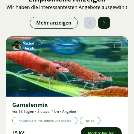
Wir haben die interessantesten Angebote ausgewählt
Mehr anzeigen
Michal
Klacek
Bild
601
2
Garnelenmix
vor 18 Tagen
•
Šlotava
,
? km
•
Angebot
Krustentiere, Weichtiere und andere
Beide
15 Kč
Möchte kaufen