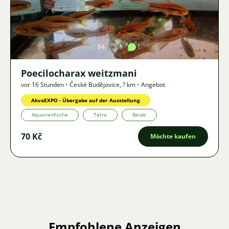
Bild
84
1
1
Poecilocharax weitzmani
vor 16 Stunden
•
České Budějovice
,
? km
•
Angebot
AkvaEXPO - Übergabe auf der Ausstellung
Aquarienfische
Tetra
Beide
70 Kč
Möchte kaufen
Empfohlene Anzeigen