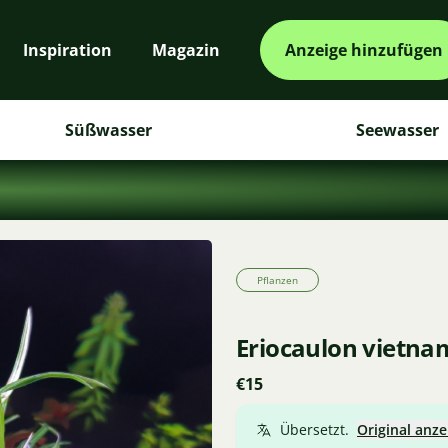
Inspiration
Magazin
Anzeige hinzufügen
Süßwasser
Seewasser
Pflanzen
Eriocaulon vietna
€15
Übersetzt.
Original anze