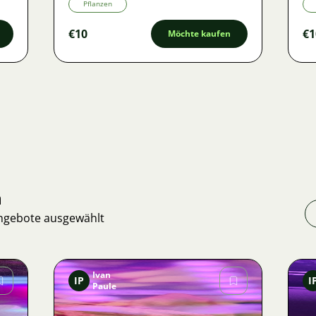
Pflanzen
€10
€1
Möchte kaufen
n
Angebote ausgewählt
Ivan
IP
I
Paule