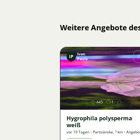
Weitere Angebote de
Ivan
IP
Paule
Bild
445
1
Hygrophila polysperma
weiß
vor 19 Tagen
•
Partizánske
,
? km
•
Angebo