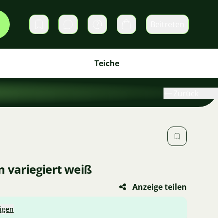
Beitreten
Direktnachrichten
Warenkorb
Teiche
Zurück
m variegiert weiß
Anzeige teilen
igen