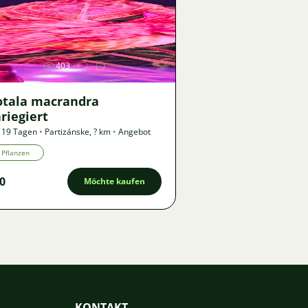
Bild
403
otala macrandra
riegiert
 19 Tagen
•
Partizánske
,
? km
•
Angebot
Pflanzen
0
Möchte kaufen
KONTAKT