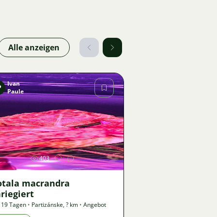
Alle anzeigen
Ivan
P
Paule
Bild
403
otala macrandra
riegiert
 19 Tagen
•
Partizánske
,
? km
•
Angebot