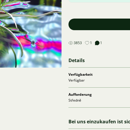
3853
1
1
Details
Verfügbarkeit
Verfügbar
Aufforderung
Středně
Bei uns einzukaufen ist si