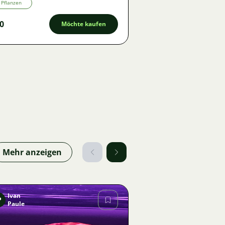
Pflanzen
0
Möchte kaufen
Mehr anzeigen
Ivan
P
Paule