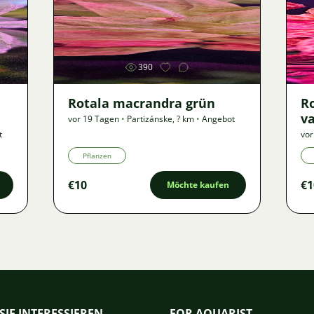
Bild
390
Rotala macrandra grün
R
va
vor 19 Tagen
•
Partizánske
,
? km
•
Angebot
t
vor
Pflanzen
€10
€1
Möchte kaufen
SIE INTERESSIEREN
FOR AQUARIST