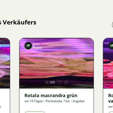
s Verkäufers
Ivan
IP
I
Paule
Bild
390
Rotala macrandra grün
R
va
vor 19 Tagen
•
Partizánske
,
? km
•
Angebot
t
vor