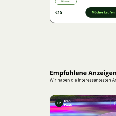
Pflanzen
€15
Möchte kaufen
Empfohlene Anzeige
Wir haben die interessantesten 
Ivan
IP
Paule