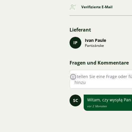
Verifizierte E-Mail
Lieferant
Ivan Paule
IP
Partizánske
Fragen und Kommentare
Witam, czy wysyłą Pan 
SC
vor 2 Monaten