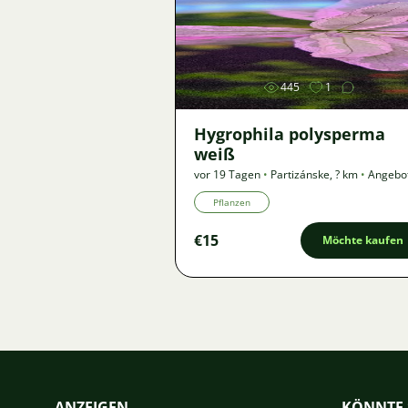
Bild
445
1
Hygrophila polysperma
weiß
vor 19 Tagen
•
Partizánske
,
? km
•
Angebo
Pflanzen
€15
Möchte kaufen
ANZEIGEN
KÖNNTE 