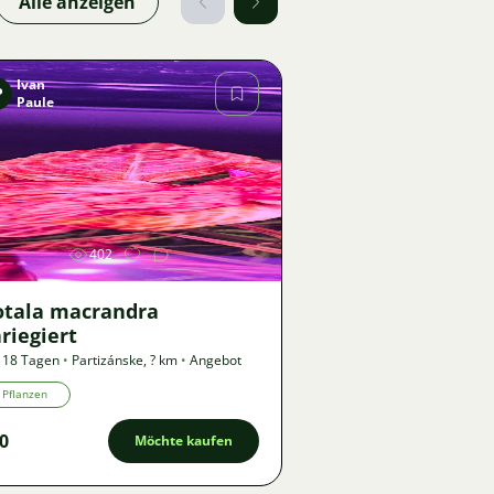
Alle anzeigen
Ivan
P
Paule
Bild
402
otala macrandra
riegiert
 18 Tagen
•
Partizánske
,
? km
•
Angebot
Pflanzen
0
Möchte kaufen