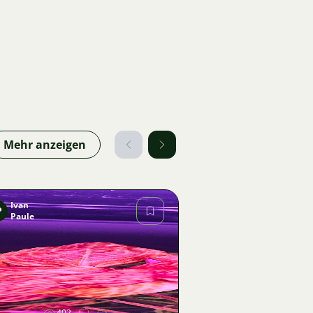
Mehr anzeigen
Ivan
P
Paule
Bild
402