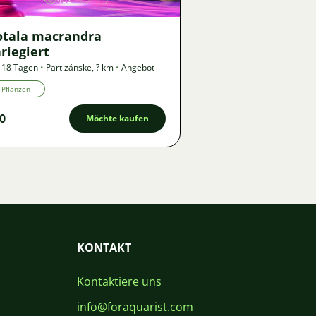
otala macrandra
riegiert
 18 Tagen
•
Partizánske
,
? km
•
Angebot
Pflanzen
0
Möchte kaufen
KONTAKT
Kontaktiere uns
info@foraquarist.com