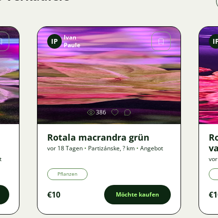
Ivan
IP
I
Paule
Bild
386
Rotala macrandra grün
R
va
vor 18 Tagen
•
Partizánske
,
? km
•
Angebot
t
vor
Pflanzen
€10
€1
Möchte kaufen