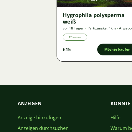
Hygrophila polysperma
weiß
vor 18 Tagen
•
Partizánske
,
? km
•
Angebo
Pflanzen
€15
Möchte kaufen
ANZEIGEN
KÖNNTE 
Anzeige hinzufügen
Hilfe
Anzeigen durchsuchen
Warum be