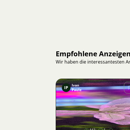
Empfohlene Anzeige
Wir haben die interessantesten 
Ivan
IP
Paule
Bild
443
1