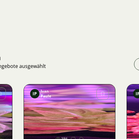
n
Angebote ausgewählt
Ivan
IP
I
Paule
Bild
386