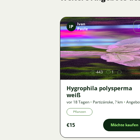
Ivan
IP
Paule
Bild
443
1
Hygrophila polysperma
weiß
vor 18 Tagen
•
Partizánske
,
? km
•
Angebo
Pflanzen
€15
Möchte kaufen