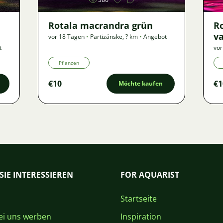
Rotala macrandra grün
R
va
vor 18 Tagen
•
Partizánske
,
? km
•
Angebot
t
vor
Pflanzen
€10
€1
Möchte kaufen
SIE INTERESSIEREN
FOR AQUARIST
Startseite
i uns werben
Inspiration