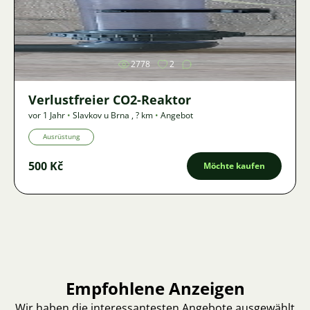
Bild
2778
2
Verlustfreier CO2-Reaktor
vor 1 Jahr
•
Slavkov u Brna
,
? km
•
Angebot
Ausrüstung
500 Kč
Möchte kaufen
Empfohlene Anzeigen
Wir haben die interessantesten Angebote ausgewählt