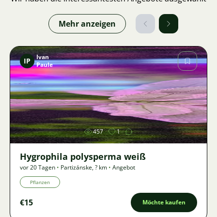
Mehr anzeigen
Ivan
IP
Paule
Bild
457
1
Hygrophila polysperma weiß
vor 20 Tagen
•
Partizánske
,
? km
•
Angebot
Pflanzen
€15
Möchte kaufen