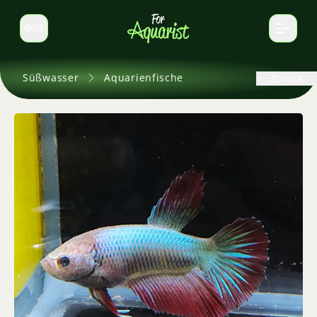
DE
Sprache wechseln
Süßwasser
Aquarienfische
Zurück