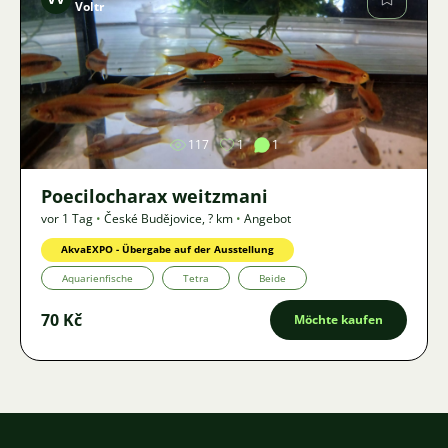
Voltr
Bild
117
1
1
Poecilocharax weitzmani
vor 1 Tag
•
České Budějovice
,
? km
•
Angebot
AkvaEXPO - Übergabe auf der Ausstellung
Aquarienfische
Tetra
Beide
70 Kč
Möchte kaufen