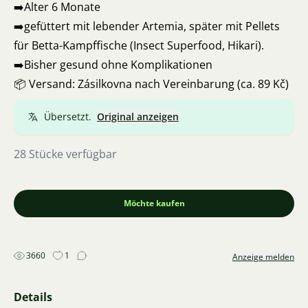
➡️Alter 6 Monate
➡️gefüttert mit lebender Artemia, später mit Pellets
für Betta-Kampffische (Insect Superfood, Hikari).
➡️Bisher gesund ohne Komplikationen
📦 Versand: Zásilkovna nach Vereinbarung (ca. 89 Kč)
Übersetzt.
Original anzeigen
28 Stücke verfügbar
Möchte kaufen
3660
1
Anzeige melden
Details