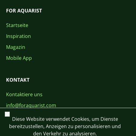
FOR AQUARIST
Startseite
Inspiration
Magazin
Mobile App
KONTAKT
Kontaktiere uns
info@foraquarist.com
Schließen
+420 603 449 602
Diese Website verwendet Cookies, um Dienste
bereitzustellen, Anzeigen zu personalisieren und
den Verkehr zu analysieren.