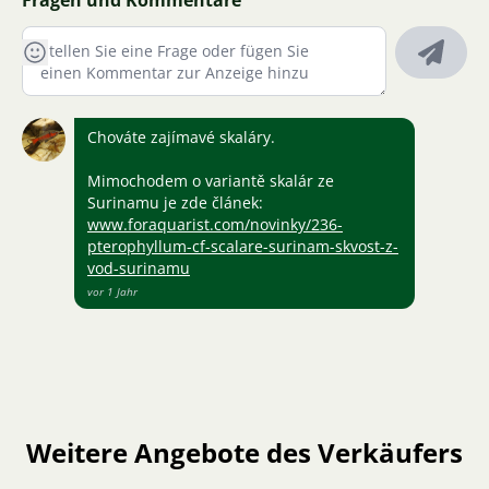
Fragen und Kommentare
Chováte zajímavé skaláry.
Mimochodem o variantě skalár ze
Surinamu je zde článek:
www.foraquarist.com/novinky/236-
pterophyllum-cf-scalare-surinam-skvost-z-
vod-surinamu
vor 1 Jahr
Weitere Angebote des Verkäufers