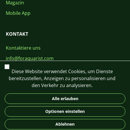
Magazin
Mobile App
KONTAKT
Kontaktiere uns
info@foraquarist.com
Schließen
+420 603 449 602
Diese Website verwendet Cookies, um Dienste
bereitzustellen, Anzeigen zu personalisieren und
den Verkehr zu analysieren.
Alle erlauben
CS
SK
EN
PL
DE
Optionen einstellen
© 2026 For Aquarist
Ablehnen