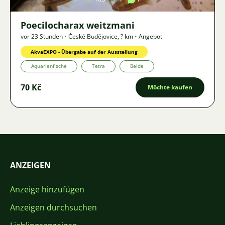
Poecilocharax weitzmani
vor 23 Stunden
•
České Budějovice
,
? km
•
Angebot
AkvaEXPO - Übergabe auf der Ausstellung
Aquarienfische
Tetra
Beide
70 Kč
Möchte kaufen
ANZEIGEN
Anzeige hinzufügen
Anzeigen durchsuchen