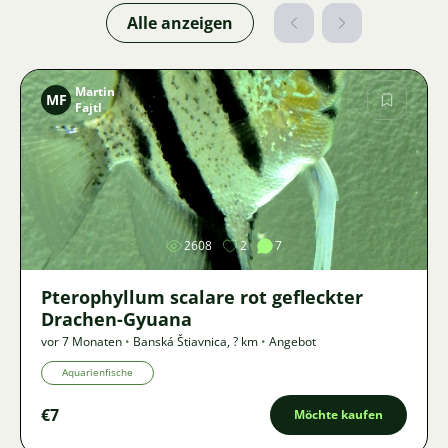
Alle anzeigen
Martin
MF
Fajtl
Bild
2608
2
7
Pterophyllum scalare rot gefleckter
Drachen-Gyuana
vor 7 Monaten
•
Banská Štiavnica
,
? km
•
Angebot
Aquarienfische
€7
Möchte kaufen