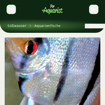
DE
Sprache wechseln
Süßwasser
Aquarienfische
Zurück