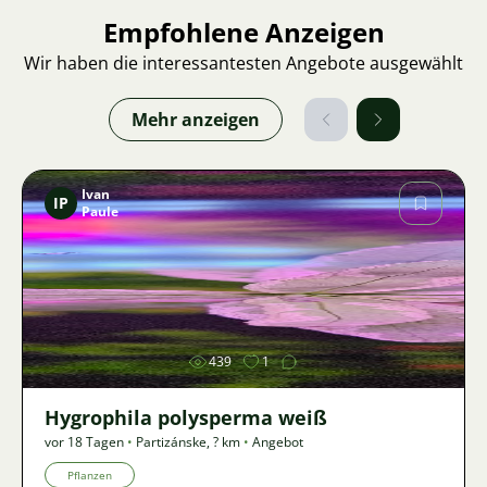
Empfohlene Anzeigen
Wir haben die interessantesten Angebote ausgewählt
Mehr anzeigen
Ivan
IP
Paule
Bild
439
1
Hygrophila polysperma weiß
vor 18 Tagen
•
Partizánske
,
? km
•
Angebot
Pflanzen