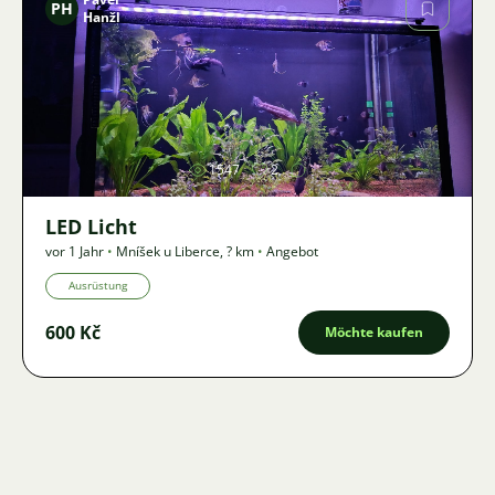
PH
Hanžl
Bild
1547
2
LED Licht
vor 1 Jahr
•
Mníšek u Liberce
,
? km
•
Angebot
Ausrüstung
600 Kč
Möchte kaufen