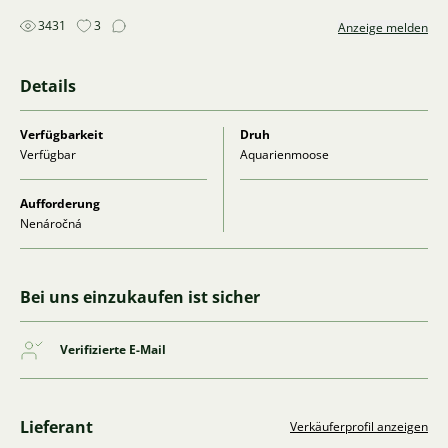
3431
3
Anzeige melden
Details
Verfügbarkeit
Druh
Verfügbar
Aquarienmoose
Aufforderung
Nenáročná
Bei uns einzukaufen ist sicher
Verifizierte E-Mail
Lieferant
Verkäuferprofil anzeigen