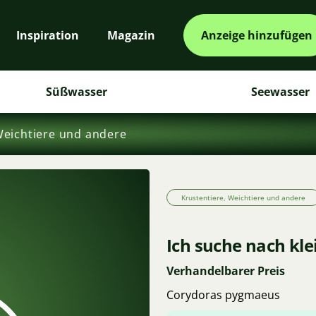
Inspiration
Magazin
Anzeige hinzufügen
Süßwasser
Seewasser
Weichtiere und andere
Krustentiere, Weichtiere und andere
Ich suche nach kl
Verhandelbarer Preis
Corydoras pygmaeus