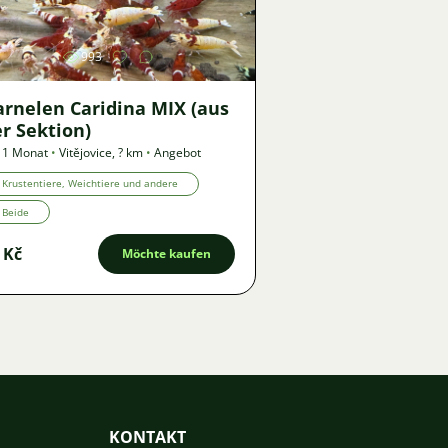
993
arnelen Caridina MIX (aus
r Sektion)
 1 Monat
•
Vitějovice
,
? km
•
Angebot
Krustentiere, Weichtiere und andere
Beide
 Kč
Möchte kaufen
KONTAKT