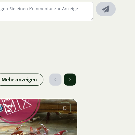
Mehr anzeigen
Pavel
Šmajcl
Bild