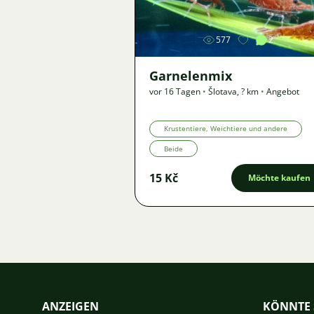
577
2
Garnelenmix
vor 16 Tagen
•
Šlotava
,
? km
•
Angebot
Krustentiere, Weichtiere und andere
Beide
15 Kč
Möchte kaufen
ANZEIGEN
KÖNNTE 