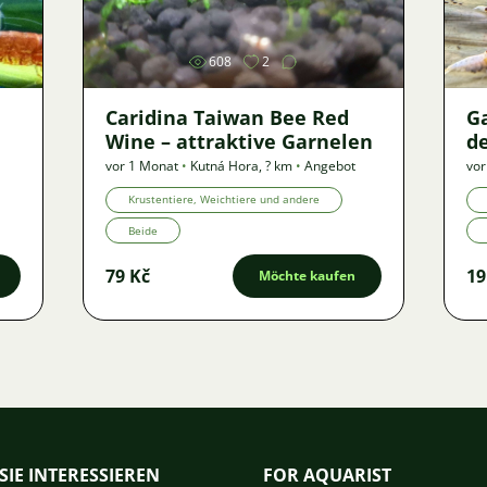
608
2
Caridina Taiwan Bee Red
G
Wine – attraktive Garnelen
de
vor 1 Monat
•
Kutná Hora
,
? km
•
Angebot
vor
Krustentiere, Weichtiere und andere
Beide
79 Kč
19
Möchte kaufen
SIE INTERESSIEREN
FOR AQUARIST