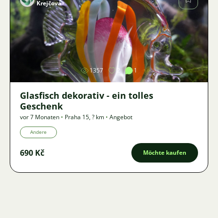
Krejčová
Bild
1357
2
1
Glasfisch dekorativ - ein tolles
Geschenk
vor 7 Monaten
•
Praha 15
,
? km
•
Angebot
Andere
690 Kč
Möchte kaufen