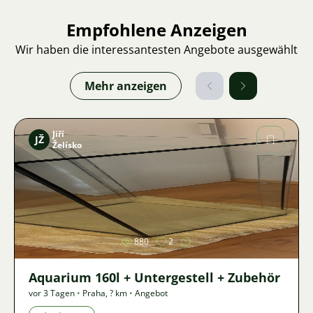
Empfohlene Anzeigen
Wir haben die interessantesten Angebote ausgewählt
Mehr anzeigen
Jiří
JŽ
Želísko
Bild
880
2
Aquarium 160l + Untergestell + Zubehör
vor 3 Tagen
•
Praha
,
? km
•
Angebot