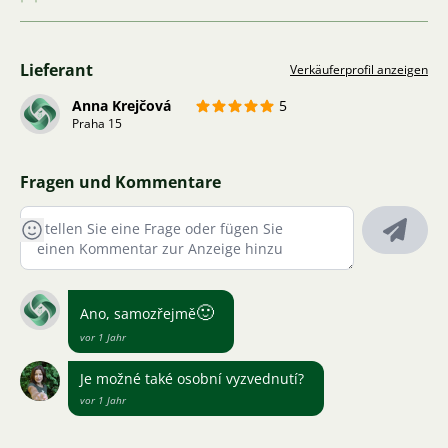
Lieferant
Verkäuferprofil anzeigen
Anna Krejčová
5
Praha 15
Fragen und Kommentare
🙂
Ano, samozřejmě
vor 1 Jahr
Je možné také osobní vyzvednutí?
vor 1 Jahr