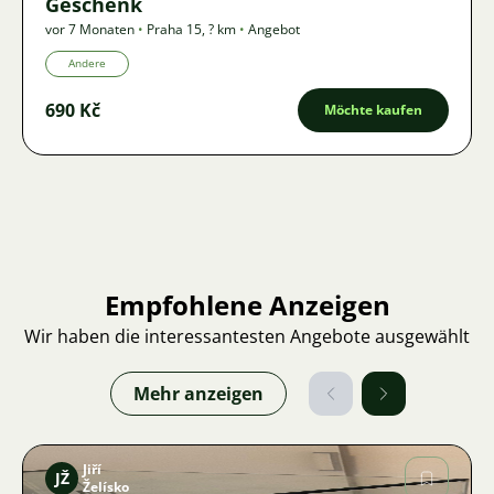
Geschenk
vor 7 Monaten
•
Praha 15
,
? km
•
Angebot
Andere
690 Kč
Möchte kaufen
Empfohlene Anzeigen
Wir haben die interessantesten Angebote ausgewählt
Mehr anzeigen
Jiří
JŽ
Želísko