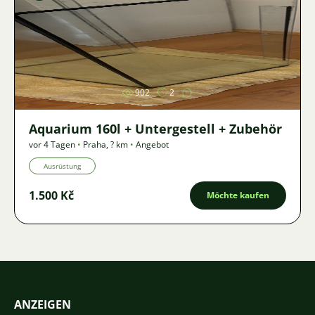
Bild
902
2
Aquarium 160l + Untergestell + Zubehör
vor 4 Tagen
•
Praha
,
? km
•
Angebot
Ausrüstung
1.500 Kč
Möchte kaufen
ANZEIGEN