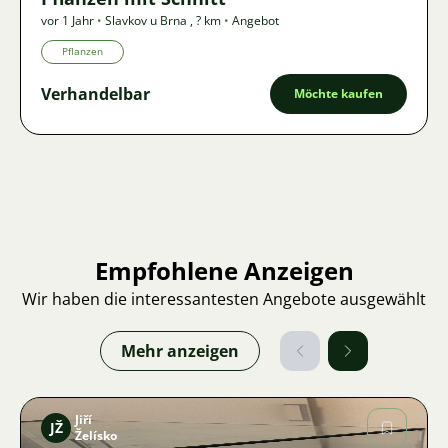
vor 1 Jahr
•
Slavkov u Brna
,
? km
•
Angebot
Pflanzen
Verhandelbar
Möchte kaufen
Empfohlene Anzeigen
Wir haben die interessantesten Angebote ausgewählt
Mehr anzeigen
Jiří
JŽ
Želísko