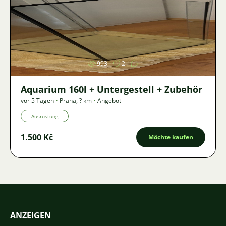
Bild
993
2
Aquarium 160l + Untergestell + Zubehör
vor 5 Tagen
•
Praha
,
? km
•
Angebot
Ausrüstung
1.500 Kč
Möchte kaufen
ANZEIGEN