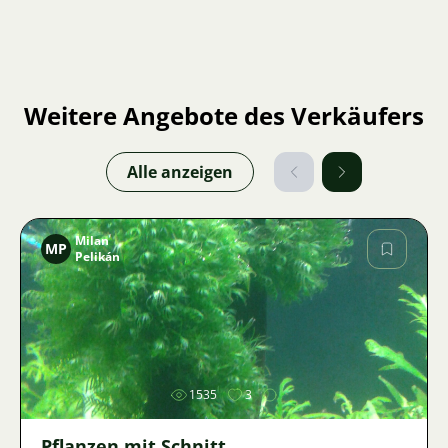
Weitere Angebote des Verkäufers
Alle anzeigen
Milan
MP
Pelikán
Bild
1535
3
Pflanzen mit Schnitt