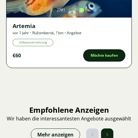
2781
2
1
Artemia
vor 1 Jahr
•
Ružomberok
,
? km
•
Angebot
Süßwassernahrung
€60
Möchte kaufen
Empfohlene Anzeigen
Wir haben die interessantesten Angebote ausgewählt
Mehr anzeigen