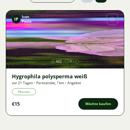
Ivan
IP
Paule
Bild
462
1
Hygrophila polysperma weiß
vor 21 Tagen
•
Partizánske
,
? km
•
Angebot
Pflanzen
€15
Möchte kaufen