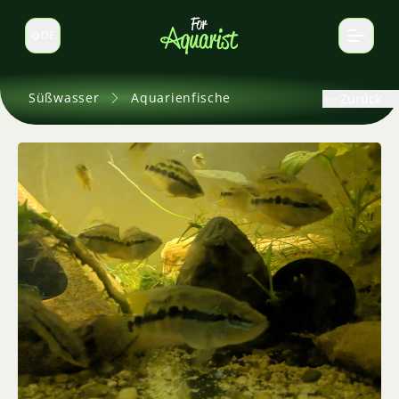
DE
Sprache wechseln
Süßwasser
Aquarienfische
Zurück