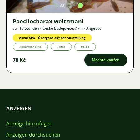
80
1
1
Poecilocharax weitzmani
vor 10 Stunden
•
České Budějovice
,
? km
•
Angebot
AkvaEXPO - Übergabe auf der Ausstellung
Aquarienfische
Tetra
Beide
70 Kč
Möchte kaufen
ANZEIGEN
Anzeige hinzufügen
Anzeigen durchsuchen