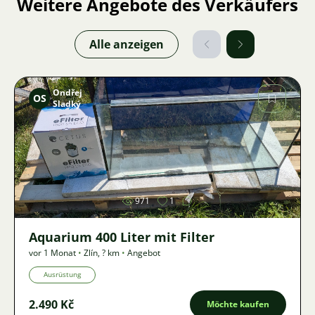
Weitere Angebote des Verkäufers
Alle anzeigen
Ondřej
OS
Sladký
Bild
971
1
Aquarium 400 Liter mit Filter
vor 1 Monat
•
Zlín
,
? km
•
Angebot
Ausrüstung
2.490 Kč
Möchte kaufen