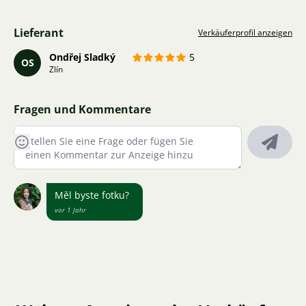
Lieferant
Verkäuferprofil anzeigen
Ondřej Sladký
5
OS
Zlín
Fragen und Kommentare
Měl byste fotku?
vor 1 Jahr