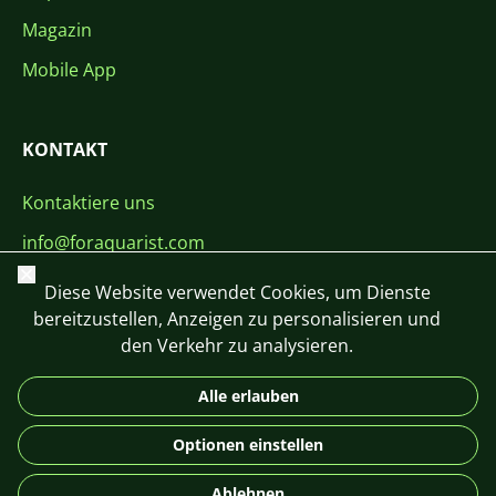
Magazin
Mobile App
KONTAKT
Kontaktiere uns
info@foraquarist.com
Schließen
+420 603 449 602
Diese Website verwendet Cookies, um Dienste
bereitzustellen, Anzeigen zu personalisieren und
den Verkehr zu analysieren.
Alle erlauben
CS
SK
EN
PL
DE
Optionen einstellen
© 2026 For Aquarist
Ablehnen