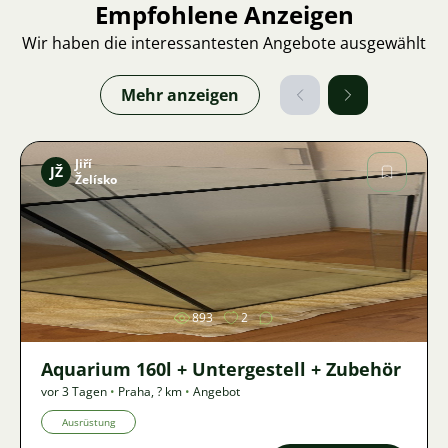
Empfohlene Anzeigen
Wir haben die interessantesten Angebote ausgewählt
Mehr anzeigen
Jiří
JŽ
Želísko
Bild
893
2
Aquarium 160l + Untergestell + Zubehör
vor 3 Tagen
•
Praha
,
? km
•
Angebot
Ausrüstung