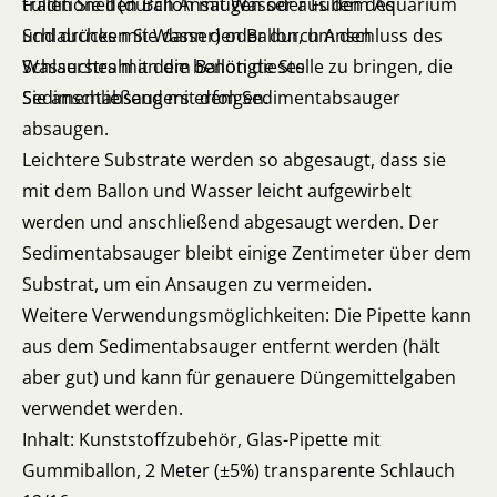
traditionell (durch Ansaugen oder Füllen des
Füllen Sie den Ballon mit Wasser aus dem Aquarium
Schlauches mit Wasser) oder durch Anschluss des
und drücken Sie dann den Ballon, um den
Schlauches mit dem Ballon dieses
Wasserstrahl an die benötigte Stelle zu bringen, die
Sedimentabsaugers erfolgen.
Sie anschließend mit dem Sedimentabsauger
absaugen.
Leichtere Substrate werden so abgesaugt, dass sie
mit dem Ballon und Wasser leicht aufgewirbelt
werden und anschließend abgesaugt werden. Der
Sedimentabsauger bleibt einige Zentimeter über dem
Substrat, um ein Ansaugen zu vermeiden.
Weitere Verwendungsmöglichkeiten: Die Pipette kann
aus dem Sedimentabsauger entfernt werden (hält
aber gut) und kann für genauere Düngemittelgaben
verwendet werden.
Inhalt: Kunststoffzubehör, Glas-Pipette mit
Gummiballon, 2 Meter (±5%) transparente Schlauch