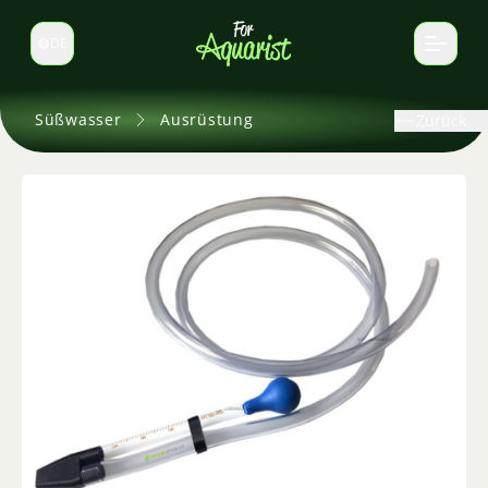
DE
Sprache wechseln
Süßwasser
Ausrüstung
Zurück