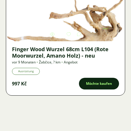
Bild
3411
2
Finger Wood Wurzel 68cm L104 (Rote
Moorwurzel, Amano Holz) - neu
vor 9 Monaten
•
Žabčice
,
? km
•
Angebot
Ausrüstung
997 Kč
Möchte kaufen