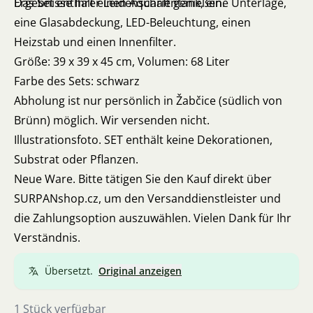
Ergebnisse Ihrer Leidenschaft genießen.
Das Set enthält einen Aquarientank, eine Unterlage,
eine Glasabdeckung, LED-Beleuchtung, einen
Heizstab und einen Innenfilter.
Größe: 39 x 39 x 45 cm, Volumen: 68 Liter
Farbe des Sets: schwarz
Abholung ist nur persönlich in Žabčice (südlich von
Brünn) möglich. Wir versenden nicht.
Illustrationsfoto. SET enthält keine Dekorationen,
Substrat oder Pflanzen.
Neue Ware. Bitte tätigen Sie den Kauf direkt über
SURPANshop.cz, um den Versanddienstleister und
die Zahlungsoption auszuwählen. Vielen Dank für Ihr
Verständnis.
Übersetzt.
Original anzeigen
1 Stück verfügbar