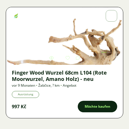
Jiří
Fojtík
Bild
3419
2
Finger Wood Wurzel 68cm L104 (Rote
Moorwurzel, Amano Holz) - neu
vor 9 Monaten
•
Žabčice
,
? km
•
Angebot
Ausrüstung
997 Kč
Möchte kaufen