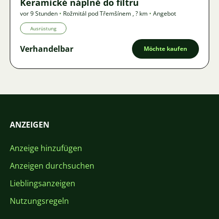
Keramické náplně do filtru
vor 9 Stunden
•
Rožmitál pod Třemšínem
,
? km
•
Angebot
Ausrüstung
Verhandelbar
Möchte kaufen
ANZEIGEN
Anzeige hinzufügen
Anzeigen durchsuchen
Lieblingsanzeigen
Nutzungsregeln