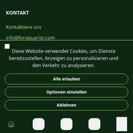
KONTAKT
Kontaktiere uns
info@foraquarist.com
Schließen
+420 603 449 602
Diese Website verwendet Cookies, um Dienste
bereitzustellen, Anzeigen zu personalisieren und
den Verkehr zu analysieren.
Alle erlauben
CS
SK
EN
PL
DE
Optionen einstellen
© 2026 For Aquarist
Ablehnen
Startseite
Direktnachrichte
Benu