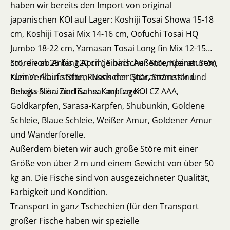
haben wir bereits den Import von original
japanischen KOI auf Lager: Koshiji Tosai Showa 15-18
cm, Koshiji Tosai Mix 14-16 cm, Oofuchi Tosai HQ
Jumbo 18-22 cm, Yamasan Tosai Long fin Mix 12-15
cm, die ab Anfang April (je nach Außentemperaturen)
Störe von 25 bis 120 cm: Sibirischer Stör, Kleiner Stör,
zum Verkauf stehen. Nach der Quarantäne sind
Kleiner Albino-Stör, Russischer Stör, Sternstör und
bereits Nisai und Sansai auf Lager.
Beluga-Stör. Zierfische: Karpfen KOI CZ AAA,
Goldkarpfen, Sarasa-Karpfen, Shubunkin, Goldene
Schleie, Blaue Schleie, Weißer Amur, Goldener Amur
und Wanderforelle.
Außerdem bieten wir auch große Störe mit einer
Größe von über 2 m und einem Gewicht von über 50
kg an. Die Fische sind von ausgezeichneter Qualität,
Farbigkeit und Kondition.
Transport in ganz Tschechien (für den Transport
großer Fische haben wir spezielle