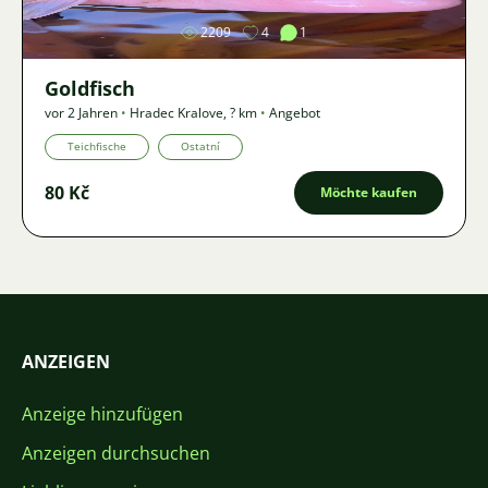
2209
4
1
Goldfisch
vor 2 Jahren
•
Hradec Kralove
,
? km
•
Angebot
Teichfische
Ostatní
80 Kč
Möchte kaufen
ANZEIGEN
Anzeige hinzufügen
Anzeigen durchsuchen