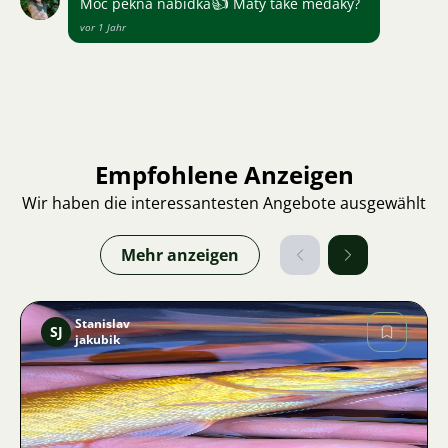
👍
Moc pěkná nabídka
Máty také medaky?
vor 1 Jahr
Empfohlene Anzeigen
Wir haben die interessantesten Angebote ausgewählt
Mehr anzeigen
Stanislav
SJ
jakubik
Bild