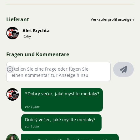
Lieferant
Verkäuferprofil anzeigen
Aleš Brychta
Rohy
Fragen und Kommentare
*Dobrý večer, jaké myslíte medaky?
vor 1 Jahr
Dobrý večer, jaké myslte medaky?
vor 1 Jahr