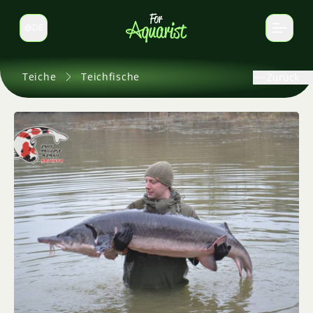
DE
Sprache wechseln
Teiche
Teichfische
Zurück