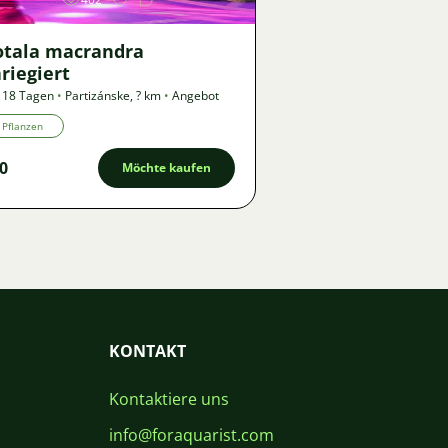
otala macrandra
riegiert
 18 Tagen
•
Partizánske
,
? km
•
Angebot
Pflanzen
0
Möchte kaufen
KONTAKT
Kontaktiere uns
info@foraquarist.com