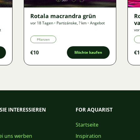
Rotala macrandra grün
R
va
vor 18 Tagen
•
Partizánske
,
? km
•
Angebot
t
vor
Pflanzen
€10
€1
Möchte kaufen
SIE INTERESSIEREN
FOR AQUARIST
Startseite
i uns werben
Inspiration