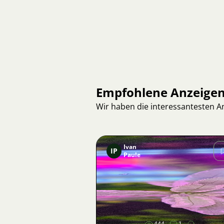
Empfohlene Anzeige
Wir haben die interessantesten 
Ivan
IP
Paule
Bild
444
1