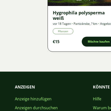
Hygrophila polysperma
weiß
vor 18 Tagen
•
Partizánske
,
? km
•
Angebo
Pflanzen
€15
Möchte kaufen
ANZEIGEN
KÖNNTE 
Anzeige hinzufügen
Hilfe
Anzeigen durchsuchen
Warum be