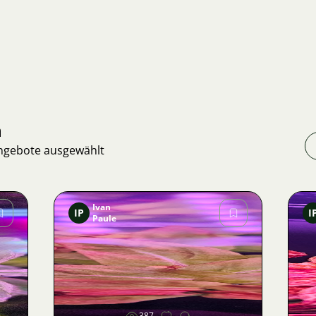
n
Angebote ausgewählt
Ivan
IP
I
Paule
Bild
387