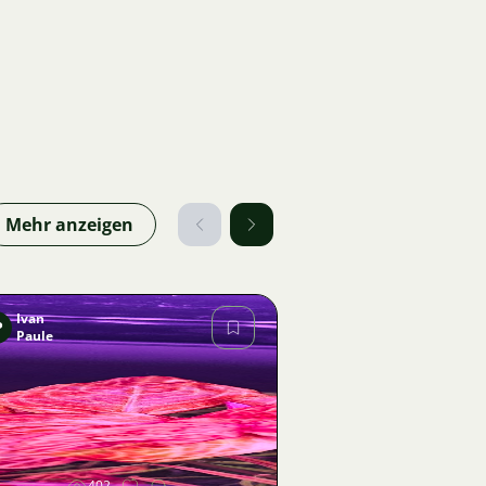
Mehr anzeigen
Ivan
P
Paule
Bild
402