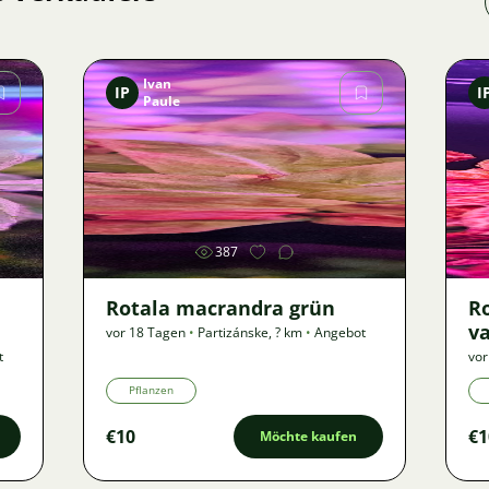
Ivan
IP
I
Paule
Bild
387
Rotala macrandra grün
R
va
vor 18 Tagen
•
Partizánske
,
? km
•
Angebot
t
vor
Pflanzen
€10
€1
Möchte kaufen