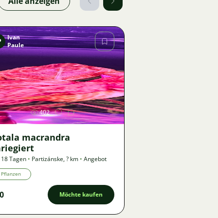
Alle anzeigen
Ivan
P
Paule
Bild
402
otala macrandra
riegiert
 18 Tagen
•
Partizánske
,
? km
•
Angebot
Pflanzen
0
Möchte kaufen