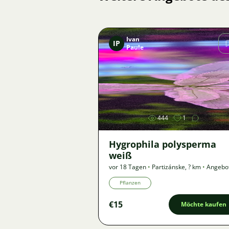
Ivan
IP
Paule
Bild
444
1
Hygrophila polysperma
weiß
vor 18 Tagen
•
Partizánske
,
? km
•
Angebo
Pflanzen
€15
Möchte kaufen