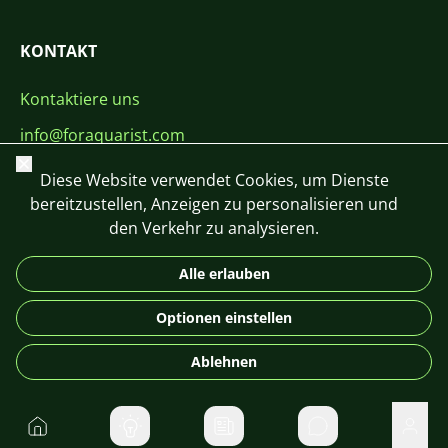
KONTAKT
Kontaktiere uns
info@foraquarist.com
Schließen
+420 603 449 602
Diese Website verwendet Cookies, um Dienste
bereitzustellen, Anzeigen zu personalisieren und
den Verkehr zu analysieren.
Alle erlauben
CS
SK
EN
PL
DE
Optionen einstellen
© 2026 For Aquarist
Ablehnen
Startseite
Direktnachrichte
Benu