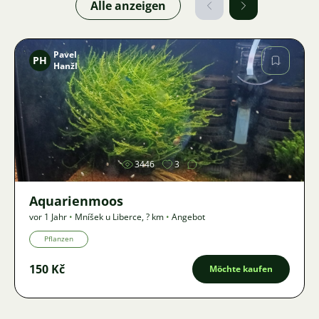
Alle anzeigen
Pavel
PH
Hanžl
Bild
3446
3
Aquarienmoos
vor 1 Jahr
•
Mníšek u Liberce
,
? km
•
Angebot
Pflanzen
150 Kč
Möchte kaufen