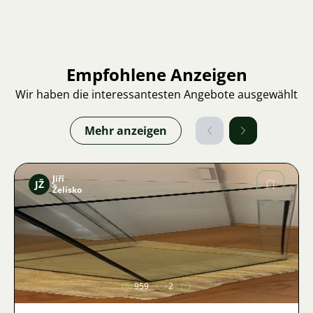
Empfohlene Anzeigen
Wir haben die interessantesten Angebote ausgewählt
Mehr anzeigen
Jiří
JŽ
Želísko
Bild
959
2