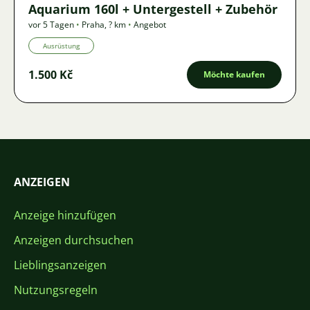
Aquarium 160l + Untergestell + Zubehör
vor 5 Tagen
•
Praha
,
? km
•
Angebot
Ausrüstung
1.500 Kč
Möchte kaufen
ANZEIGEN
Anzeige hinzufügen
Anzeigen durchsuchen
Lieblingsanzeigen
Nutzungsregeln