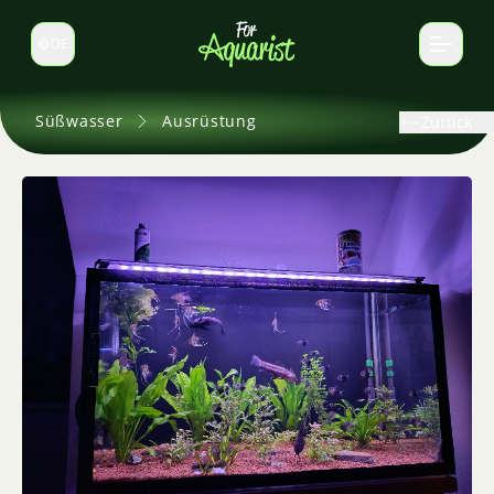
DE
Sprache wechseln
Süßwasser
Ausrüstung
Zurück