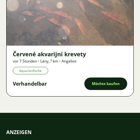
Bild
46
Červené akvarijní krevety
vor 7 Stunden
•
Lány
,
? km
•
Angebot
Aquarienfische
Verhandelbar
Möchte kaufen
ANZEIGEN