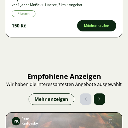
vor 1 Jahr
•
Mníšek u Liberce
,
? km
•
Angebot
Pflanzen
150 Kč
Möchte kaufen
Empfohlene Anzeigen
Wir haben die interessantesten Angebote ausgewählt
Mehr anzeigen
Petr
PK
Karlovský