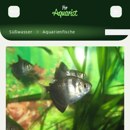
DE
Sprache wechseln
Süßwasser
Aquarienfische
Zurück