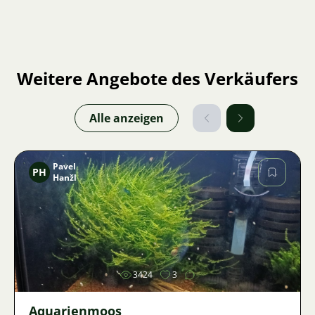
Weitere Angebote des Verkäufers
Alle anzeigen
Pavel
PH
Hanžl
Bild
3424
3
Aquarienmoos