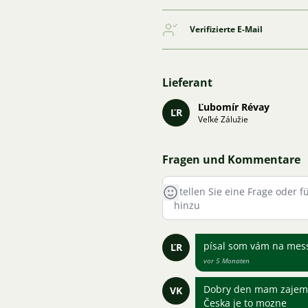
Verifizierte E-Mail
Lieferant
Ľubomír Révay
ĽR
Veľké Zálužie
Fragen und Kommentare
písal som vám na me
ĽR
vor 5 Monaten
Dobry den mam zajem 
VK
Česka je to mozne