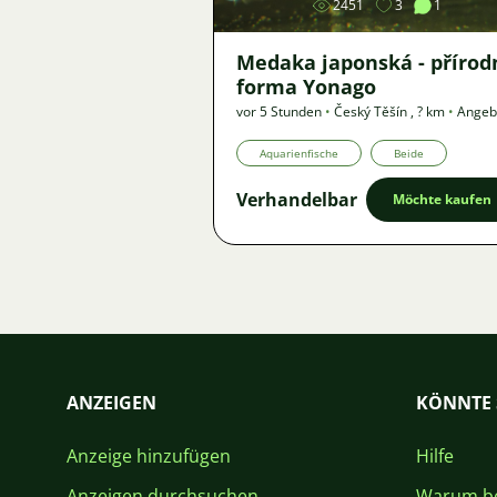
2451
3
1
Medaka japonská - přírod
forma Yonago
vor 5 Stunden
•
Český Těšín
,
? km
•
Angeb
Aquarienfische
Beide
Verhandelbar
Möchte kaufen
ANZEIGEN
KÖNNTE 
Anzeige hinzufügen
Hilfe
Anzeigen durchsuchen
Warum be