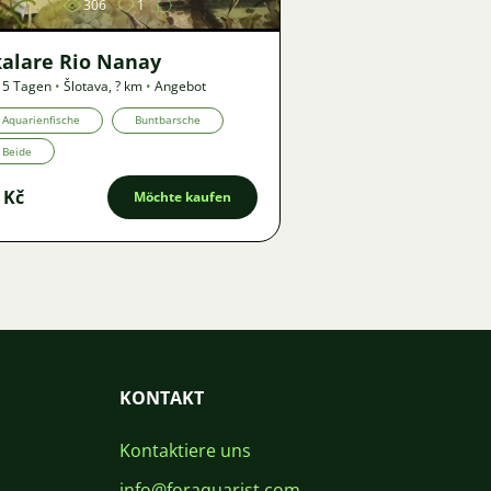
306
1
kalare Rio Nanay
 5 Tagen
•
Šlotava
,
? km
•
Angebot
Aquarienfische
Buntbarsche
Beide
 Kč
Möchte kaufen
KONTAKT
Kontaktiere uns
info@foraquarist.com