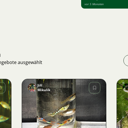
vor 5 Monaten
n
Angebote ausgewählt
Jiří
Mikulík
Bild