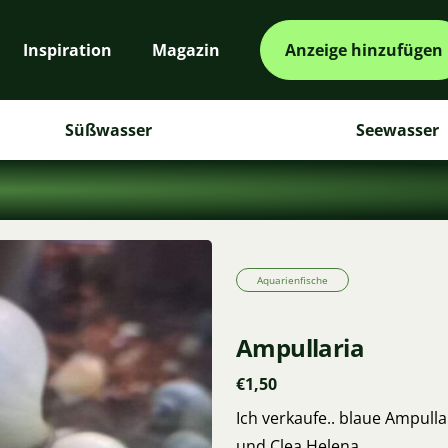
Inspiration
Magazin
Anzeige hinzufügen
Süßwasser
Seewasser
Aquarienfische
Ampullaria
€1,50
Ich verkaufe.. blaue Ampull
und Clea Helena.