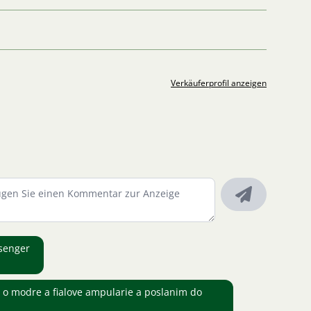
Verkäuferprofil anzeigen
ssenger
o modre a fialove ampularie a poslanim do