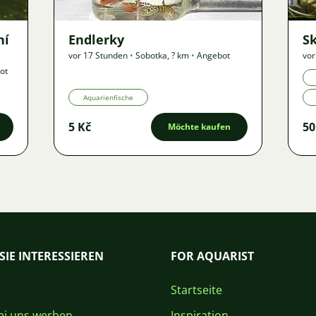
40
ní
Endlerky
S
vor 17 Stunden
•
Sobotka
,
? km
•
Angebot
vor
ot
Aquarienfische
5 Kč
50
Möchte kaufen
SIE INTERESSIEREN
FOR AQUARIST
Startseite
i uns werben
Inspiration