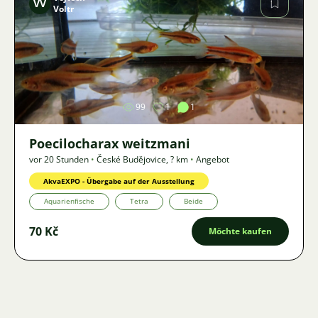
VV
Voltr
Bild
99
1
1
Poecilocharax weitzmani
vor 20 Stunden
•
České Budějovice
,
? km
•
Angebot
AkvaEXPO - Übergabe auf der Ausstellung
Aquarienfische
Tetra
Beide
70 Kč
Möchte kaufen