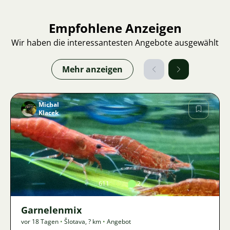
Empfohlene Anzeigen
Wir haben die interessantesten Angebote ausgewählt
Mehr anzeigen
Michal
Klacek
Bild
611
2
Garnelenmix
vor 18 Tagen
•
Šlotava
,
? km
•
Angebot