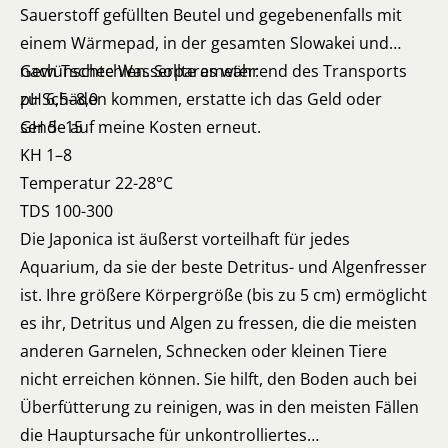
Sauerstoff gefüllten Beutel und gegebenenfalls mit
einem Wärmepad, in der gesamten Slowakei und
nach Tschechien. Sollte es während des Transports
Gewünschte Wasserparameter:
zu Schäden kommen, erstatte ich das Geld oder
pH 6,5–8,0
sende auf meine Kosten erneut.
GH 5–15
KH 1–8
Temperatur 22-28°C
TDS 100-300
Die Japonica ist äußerst vorteilhaft für jedes
Aquarium, da sie der beste Detritus- und Algenfresser
ist. Ihre größere Körpergröße (bis zu 5 cm) ermöglicht
es ihr, Detritus und Algen zu fressen, die die meisten
anderen Garnelen, Schnecken oder kleinen Tiere
nicht erreichen können. Sie hilft, den Boden auch bei
Überfütterung zu reinigen, was in den meisten Fällen
die Hauptursache für unkontrolliertes