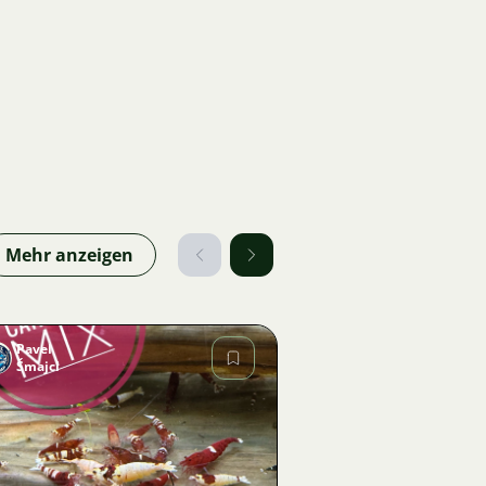
Mehr anzeigen
Pavel
Šmajcl
Bild