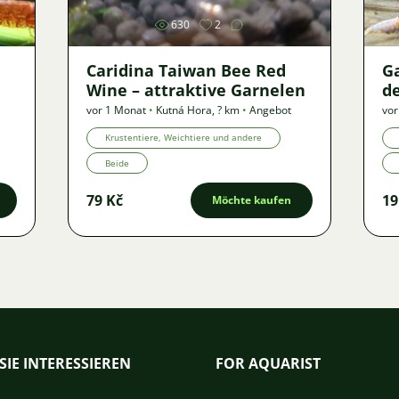
630
2
Caridina Taiwan Bee Red
G
Wine – attraktive Garnelen
de
vor 1 Monat
•
Kutná Hora
,
? km
•
Angebot
vor
Krustentiere, Weichtiere und andere
Beide
79 Kč
19
Möchte kaufen
SIE INTERESSIEREN
FOR AQUARIST