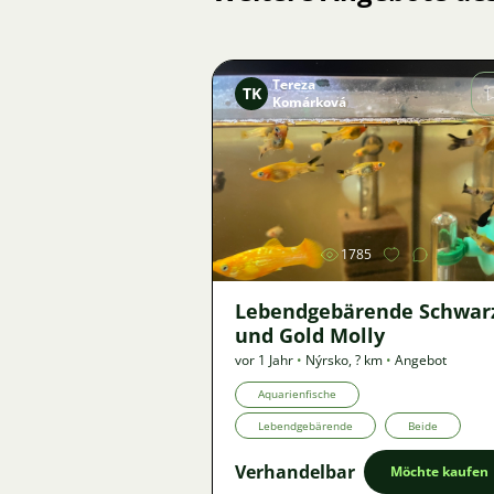
Tereza
TK
Komárková
Bild
1785
Lebendgebärende Schwar
und Gold Molly
vor 1 Jahr
•
Nýrsko
,
? km
•
Angebot
Aquarienfische
Lebendgebärende
Beide
Verhandelbar
Möchte kaufen