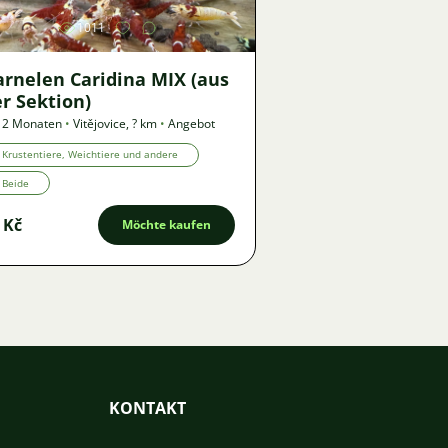
1011
arnelen Caridina MIX (aus
r Sektion)
 2 Monaten
•
Vitějovice
,
? km
•
Angebot
Krustentiere, Weichtiere und andere
Beide
 Kč
Möchte kaufen
KONTAKT