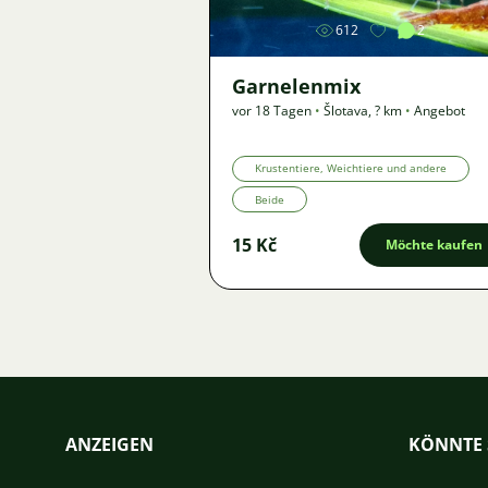
612
2
Garnelenmix
vor 18 Tagen
•
Šlotava
,
? km
•
Angebot
Krustentiere, Weichtiere und andere
Beide
15 Kč
Möchte kaufen
ANZEIGEN
KÖNNTE 