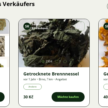
s Verkäufers
Sandra
SK
S
Křivánková
Bild
2304
1
Getrocknete Brennnessel
G
vor 1 Jahr
•
Brno
,
? km
•
Angebot
vor
Andere
30 Kč
40
Möchte kaufen