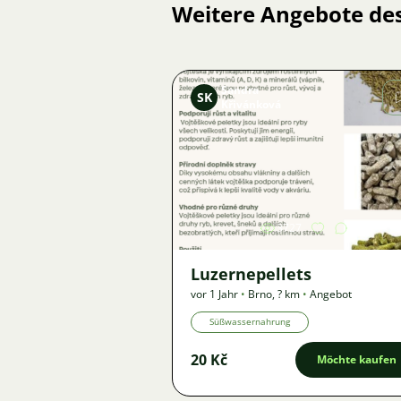
Weitere Angebote de
Sandra
SK
Křivánková
Bild
3727
Luzernepellets
vor 1 Jahr
•
Brno
,
? km
•
Angebot
Süßwassernahrung
20 Kč
Möchte kaufen