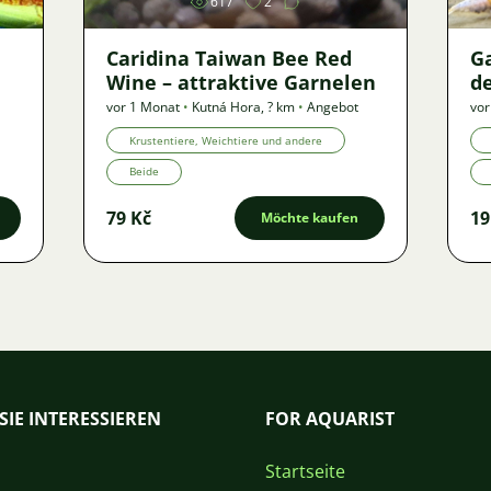
617
2
Caridina Taiwan Bee Red
G
Wine – attraktive Garnelen
de
vor 1 Monat
•
Kutná Hora
,
? km
•
Angebot
vor
Krustentiere, Weichtiere und andere
Beide
79 Kč
19
Möchte kaufen
SIE INTERESSIEREN
FOR AQUARIST
Startseite