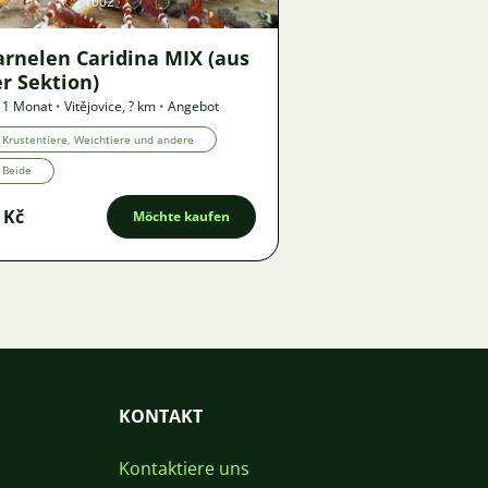
1002
arnelen Caridina MIX (aus
r Sektion)
 1 Monat
•
Vitějovice
,
? km
•
Angebot
Krustentiere, Weichtiere und andere
Beide
 Kč
Möchte kaufen
KONTAKT
Kontaktiere uns