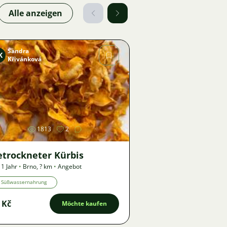
Alle anzeigen
Sandra
K
Křivánková
Bild
1813
2
etrockneter Kürbis
 1 Jahr
•
Brno
,
? km
•
Angebot
Süßwassernahrung
 Kč
Möchte kaufen