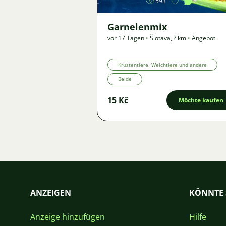
593
2
Garnelenmix
vor 17 Tagen
•
Šlotava
,
? km
•
Angebot
Krustentiere, Weichtiere und andere
Beide
15 Kč
Möchte kaufen
ANZEIGEN
KÖNNTE 
Anzeige hinzufügen
Hilfe