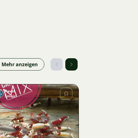
Mehr anzeigen
Pavel
Šmajcl
Bild