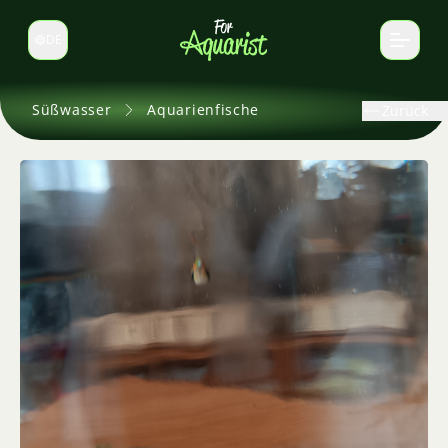
DE
Sprache wechseln
Süßwasser
Aquarienfische
Zurück