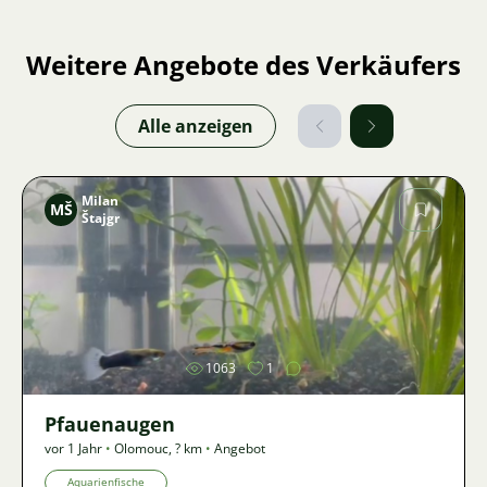
Weitere Angebote des Verkäufers
Alle anzeigen
Milan
MŠ
Štajgr
Bild
1063
1
Pfauenaugen
vor 1 Jahr
•
Olomouc
,
? km
•
Angebot
Aquarienfische