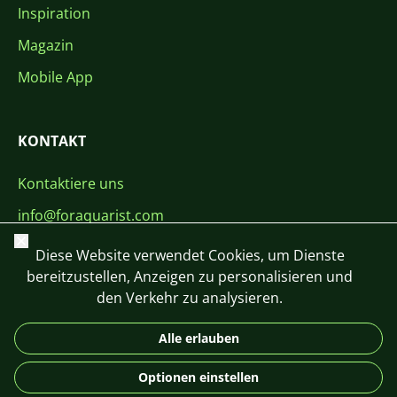
Inspiration
Magazin
Mobile App
KONTAKT
Kontaktiere uns
info@foraquarist.com
Schließen
+420 603 449 602
Diese Website verwendet Cookies, um Dienste
bereitzustellen, Anzeigen zu personalisieren und
den Verkehr zu analysieren.
Alle erlauben
CS
SK
EN
PL
DE
Optionen einstellen
© 2026 For Aquarist