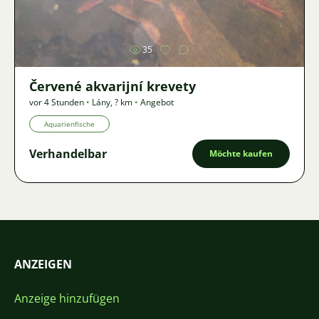
Bild
35
Červené akvarijní krevety
vor 4 Stunden
•
Lány
,
? km
•
Angebot
Aquarienfische
Verhandelbar
Möchte kaufen
ANZEIGEN
Anzeige hinzufügen