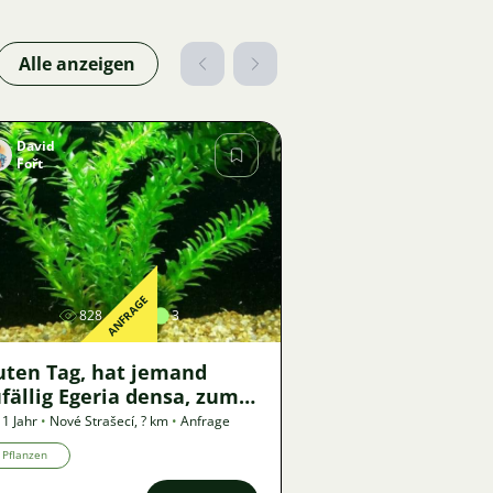
Alle anzeigen
David
Fořt
Bild
ANFRAGE
828
2
3
uten Tag, hat jemand
fällig Egeria densa, zum
ausch oder nach
 1 Jahr
•
Nové Strašecí
,
? km
•
Anfrage
ereinbarung, Übergabe in
Pflanzen
euem Strašecí?