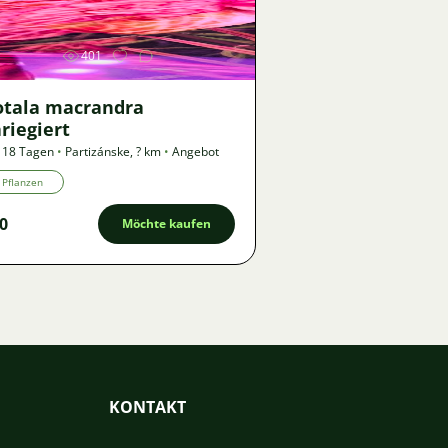
401
otala macrandra
riegiert
 18 Tagen
•
Partizánske
,
? km
•
Angebot
Pflanzen
0
Möchte kaufen
KONTAKT