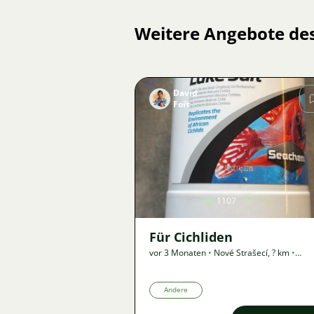
Weitere Angebote de
David
Fořt
Bild
1107
Für Cichliden
vor 3 Monaten
•
Nové Strašecí
,
? km
•
Angebot
Andere