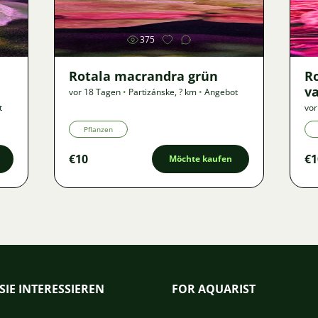
375
Rotala macrandra grün
R
va
vor 18 Tagen
•
Partizánske
,
? km
•
Angebot
t
vor
Pflanzen
€10
€1
Möchte kaufen
SIE INTERESSIEREN
FOR AQUARIST