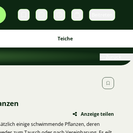
Beitreten
Direktnachrichten
Warenkorb
Teiche
Zurück
anzen
Anzeige teilen
sätzlich einige schwimmende Pflanzen, deren
weder zum Tausch oder nach Vereinbarung. Es eilt,