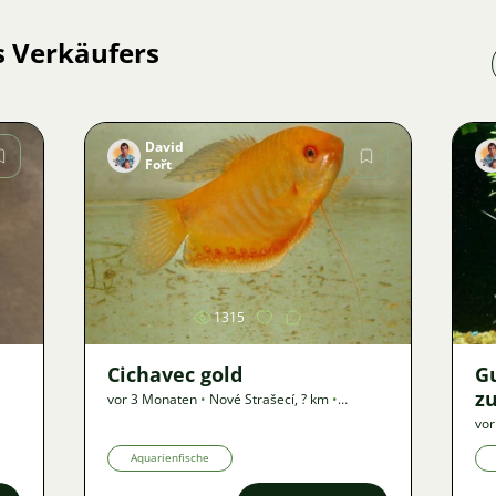
s Verkäufers
David
Fořt
Bild
1315
Cichavec gold
G
zu
vor 3 Monaten
•
Nové Strašecí
,
? km
•
Angebot
T
vor
V
Aquarienfische
n