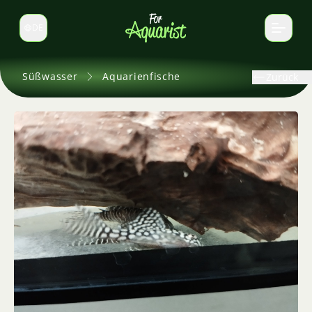
DE
Sprache wechseln
Süßwasser
Aquarienfische
Zurück