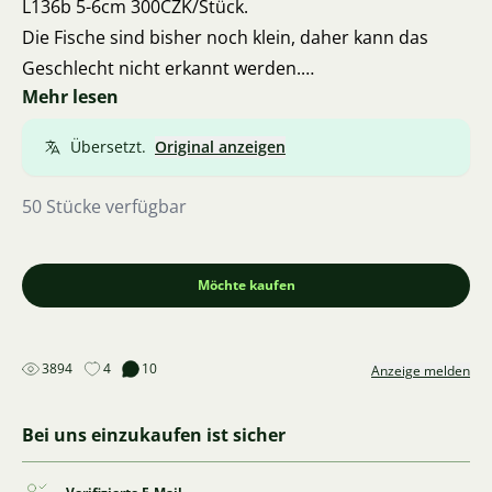
L136b 5-6cm 300CZK/Stück.
Die Fische sind bisher noch klein, daher kann das
Geschlecht nicht erkannt werden.
Mehr lesen
Ich versende die Fische.
Die Fische sind das ganze Jahr über verfügbar, jedoch
Übersetzt.
Original anzeigen
nicht immer in großer Anzahl, daher ist es notwendig,
sich nach der jeweiligen Art zu erkundigen.
50 Stücke verfügbar
L260 4-5cm 400CZK/Stück
Möchte kaufen
3894
4
10
Anzeige melden
Bei uns einzukaufen ist sicher