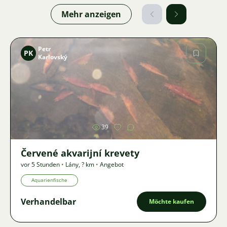
Mehr anzeigen
Petr
PK
Karlovský
Bild
39
Červené akvarijní krevety
vor 5 Stunden
•
Lány
,
? km
•
Angebot
Aquarienfische
Verhandelbar
Möchte kaufen