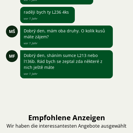
raději bych ty L236 4ks
vor 1 Jahr
Dobrý den, mám oba druhy. O kolik kusů
MŠ
máte zájem?
vor 1 Jahr
Dobrý den, sháním sumce L213 nebo
MF
l136b. Rád bych se zeptal zda některé z
nich ještě máte
vor 1 Jahr
Empfohlene Anzeigen
Wir haben die interessantesten Angebote ausgewählt