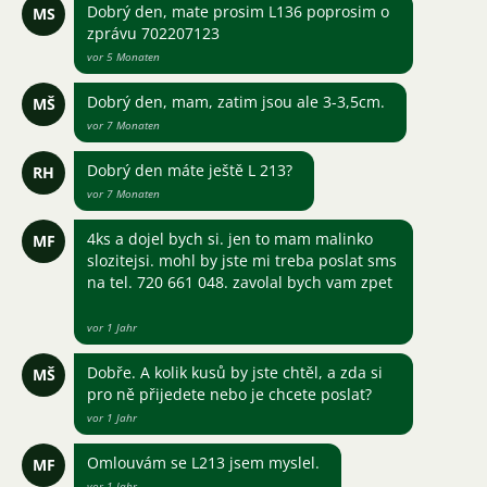
Dobrý den, mate prosim L136 poprosim o
MS
zprávu 702207123
vor 5 Monaten
Dobrý den, mam, zatim jsou ale 3-3,5cm.
MŠ
vor 7 Monaten
Dobrý den máte ještě L 213?
RH
vor 7 Monaten
4ks a dojel bych si. jen to mam malinko
MF
slozitejsi. mohl by jste mi treba poslat sms
na tel. 720 661 048. zavolal bych vam zpet
vor 1 Jahr
Dobře. A kolik kusů by jste chtěl, a zda si
MŠ
pro ně přijedete nebo je chcete poslat?
vor 1 Jahr
Omlouvám se L213 jsem myslel.
MF
vor 1 Jahr