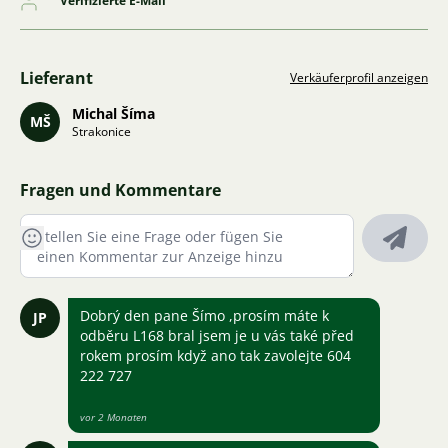
Verifizierte E-Mail
Lieferant
Verkäuferprofil anzeigen
Michal Šíma
MŠ
Strakonice
Fragen und Kommentare
Dobrý den pane Šímo ,prosím máte k
JP
odběru L168 bral jsem je u vás také před
rokem prosím když ano tak zavolejte 604
222 727
vor 2 Monaten