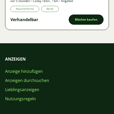
vor 5 Stunden
•
Český Těšín
,
? km
•
Angebot
Aquarienfische
Beide
Verhandelbar
Möchte kaufen
ANZEIGEN
Anzeige hinzufügen
Anzeigen durchsuchen
Lieblingsanzeigen
Nutzungsregeln