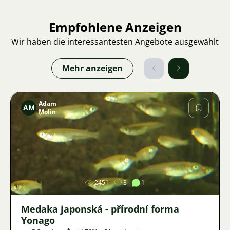
Empfohlene Anzeigen
Wir haben die interessantesten Angebote ausgewählt
Mehr anzeigen
Adam
AM
Molin
Bild
2451
3
1
Medaka japonská - přírodní forma
Yonago