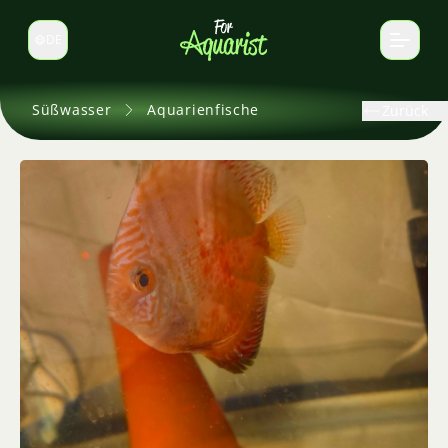
DE
Sprache wechseln
Süßwasser
Aquarienfische
Zurück