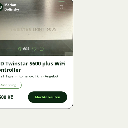
Marian
D
Dolinsky
Bild
604
D Twinstar S600 plus WiFi
ntroller
 21 Tagen
•
Komarov
,
? km
•
Angebot
Ausrüstung
500 Kč
Möchte kaufen