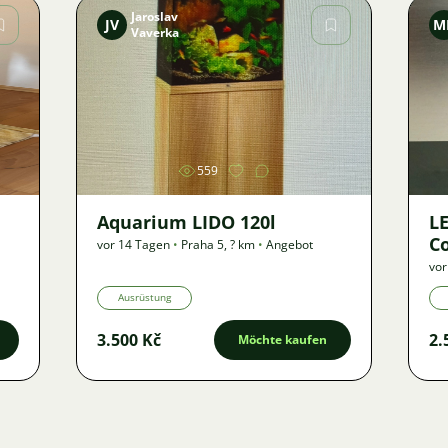
Jaroslav
JV
M
Vaverka
Bild
559
Aquarium LIDO 120l
LE
Co
vor 14 Tagen
•
Praha 5
,
? km
•
Angebot
vor
Ausrüstung
3.500 Kč
2.
Möchte kaufen