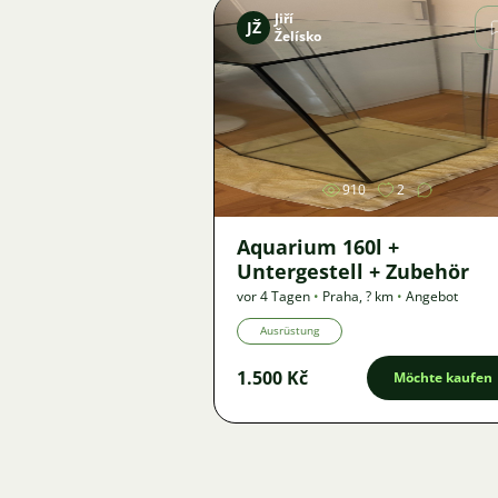
Jiří
JŽ
Želísko
Bild
910
2
Aquarium 160l +
Untergestell + Zubehör
vor 4 Tagen
•
Praha
,
? km
•
Angebot
Ausrüstung
1.500 Kč
Möchte kaufen