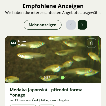
Empfohlene Anzeigen
Wir haben die interessantesten Angebote ausgewählt
Mehr anzeigen
Adam
AM
Molin
Bild
2487
4
1
Medaka japonská - přírodní forma
Yonago
vor 13 Stunden
•
Český Těšín
,
? km
•
Angebot