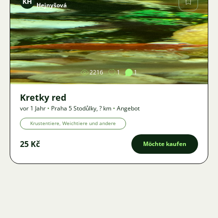
KH
Hejnyšová
Bild
2216
1
1
Kretky red
vor 1 Jahr
•
Praha 5 Stodůlky
,
? km
•
Angebot
Krustentiere, Weichtiere und andere
25 Kč
Möchte kaufen