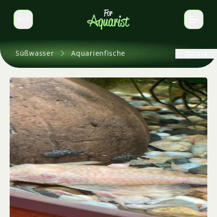
DE
Sprache wechseln
Süßwasser
Aquarienfische
Zurück