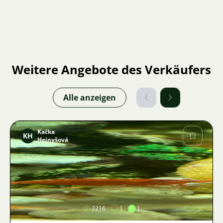
Weitere Angebote des Verkäufers
Alle anzeigen
Kačka
KH
Hejnyšová
Bild
2216
1
1