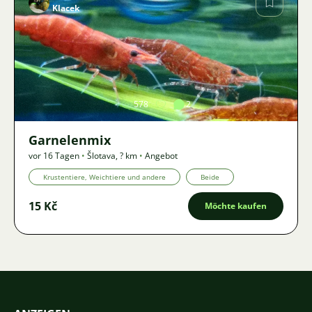
Klacek
Bild
578
2
Garnelenmix
vor 16 Tagen
•
Šlotava
,
? km
•
Angebot
Krustentiere, Weichtiere und andere
Beide
15 Kč
Möchte kaufen