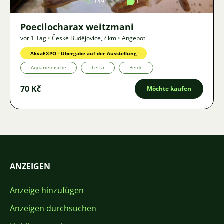
149
1
1
Poecilocharax weitzmani
vor 1 Tag
•
České Budějovice
,
? km
•
Angebot
AkvaEXPO - Übergabe auf der Ausstellung
Aquarienfische
Tetra
Beide
70 Kč
Möchte kaufen
ANZEIGEN
Anzeige hinzufügen
Anzeigen durchsuchen