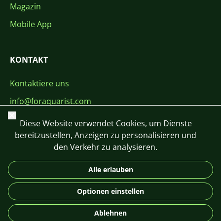
Magazin
Mobile App
KONTAKT
Kontaktiere uns
info@foraquarist.com
Schließen
+420 603 449 602
Diese Website verwendet Cookies, um Dienste
bereitzustellen, Anzeigen zu personalisieren und
den Verkehr zu analysieren.
Alle erlauben
CS
SK
EN
PL
DE
Optionen einstellen
© 2026 For Aquarist
Ablehnen