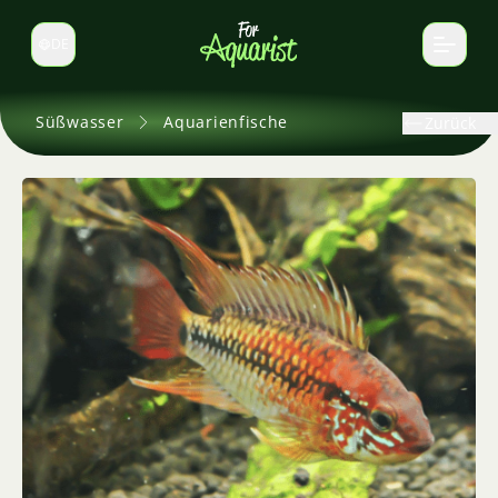
DE
Sprache wechseln
Süßwasser
Aquarienfische
Zurück