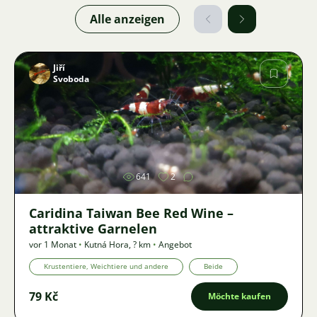
Alle anzeigen
Jiří
Svoboda
Bild
641
2
Caridina Taiwan Bee Red Wine –
attraktive Garnelen
vor 1 Monat
•
Kutná Hora
,
? km
•
Angebot
Krustentiere, Weichtiere und andere
Beide
79 Kč
Möchte kaufen