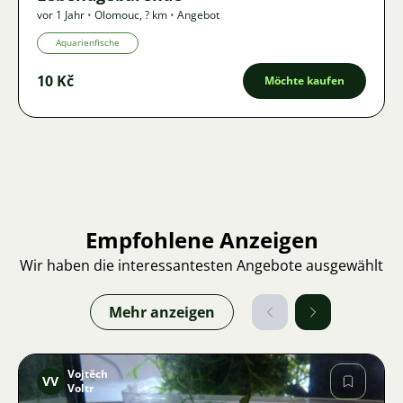
vor 1 Jahr
•
Olomouc
,
? km
•
Angebot
Aquarienfische
10 Kč
Möchte kaufen
Empfohlene Anzeigen
Wir haben die interessantesten Angebote ausgewählt
Mehr anzeigen
Vojtěch
VV
Voltr