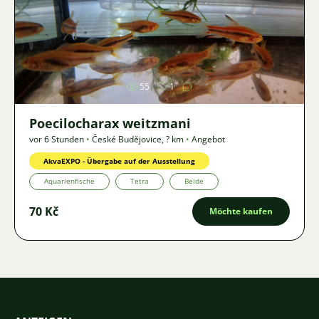
Bild
55
1
Poecilocharax weitzmani
vor 6 Stunden
•
České Budějovice
,
? km
•
Angebot
AkvaEXPO - Übergabe auf der Ausstellung
Aquarienfische
Tetra
Beide
70 Kč
Möchte kaufen