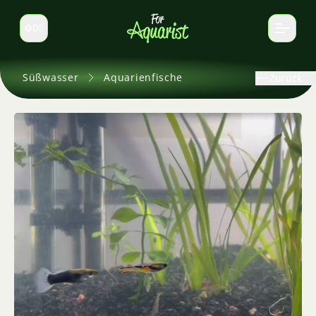
DE
Sprache wechseln
Süßwasser
Aquarienfische
Zurück