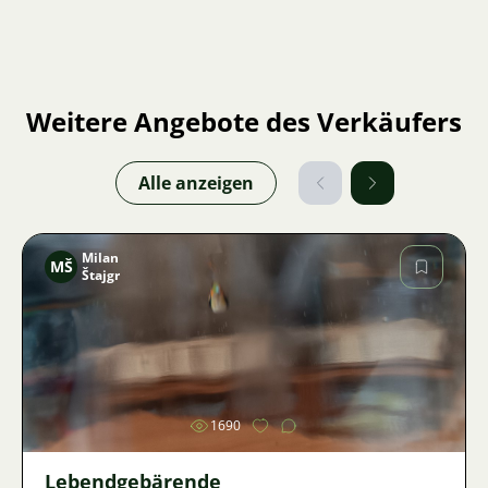
Weitere Angebote des Verkäufers
Alle anzeigen
Milan
MŠ
Štajgr
Bild
1690
Lebendgebärende