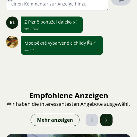
Z Plzně bohužel daleko :-(
KL
vor 1 Jahr
🙋
♂
Moc pěkně vybarvené cichlidy
vor 1 Jahr
Empfohlene Anzeigen
Wir haben die interessantesten Angebote ausgewählt
Mehr anzeigen