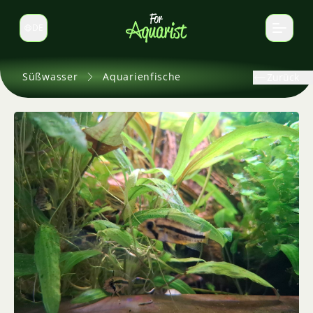
DE
Sprache wechseln
Süßwasser
Aquarienfische
Zurück