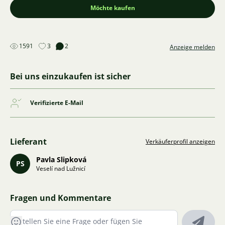
Möchte kaufen
1591
3
2
Anzeige melden
Bei uns einzukaufen ist sicher
Verifizierte E-Mail
Lieferant
Verkäuferprofil anzeigen
Pavla Slipková
PS
Veselí nad Lužnicí
Fragen und Kommentare