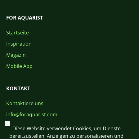
FOR AQUARIST
Startseite
Inspiration
Magazin
Mobile App
KONTAKT
Kontaktiere uns
info@foraquarist.com
Schließen
+420 603 449 602
Diese Website verwendet Cookies, um Dienste
bereitzustellen, Anzeigen zu personalisieren und