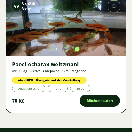
Vojtěch
VV
Voltr
Bild
130
1
1
Poecilocharax weitzmani
vor 1 Tag
•
České Budějovice
,
? km
•
Angebot
AkvaEXPO - Übergabe auf der Ausstellung
Aquarienfische
Tetra
Beide
70 Kč
Möchte kaufen