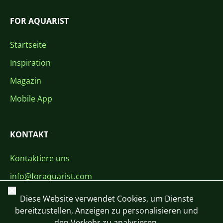
FOR AQUARIST
Startseite
Inspiration
Magazin
Mobile App
KONTAKT
Kontaktiere uns
info@foraquarist.com
Schließen
+420 603 449 602
Diese Website verwendet Cookies, um Dienste
bereitzustellen, Anzeigen zu personalisieren und
den Verkehr zu analysieren.