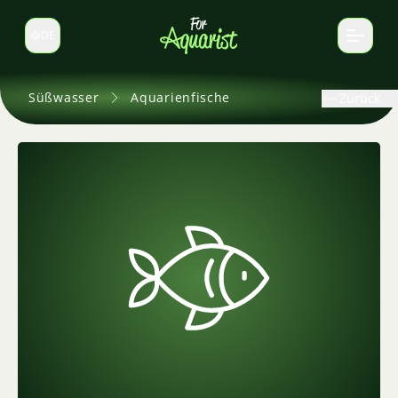
DE
Sprache wechseln
Süßwasser
Aquarienfische
Zurück