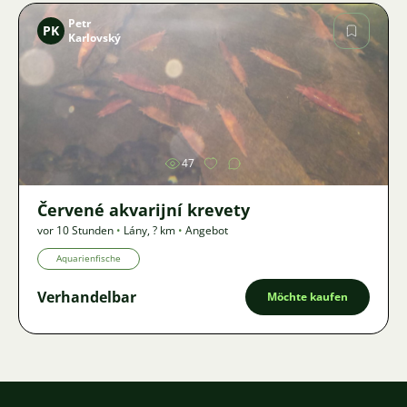
Petr
PK
Karlovský
Bild
47
Červené akvarijní krevety
vor 10 Stunden
•
Lány
,
? km
•
Angebot
Aquarienfische
Verhandelbar
Möchte kaufen