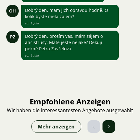
Dobrý den, mám jich opravdu hodně. O
OH
kolik byste měla zájem?
vor 1 Jahr
Dobrý den, prosím vás, mám zájem o
PZ
ancistrusy. Máte ještě nějaké? Děkuji
pěkně Petra Zavřelová
vor 1 Jahr
Empfohlene Anzeigen
Wir haben die interessantesten Angebote ausgewählt
Mehr anzeigen