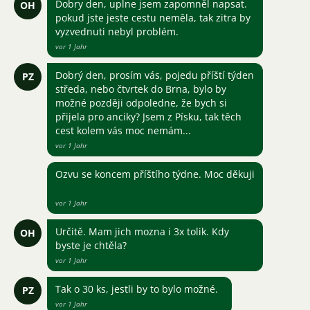
Dobry den, uplne jsem zapomněl napsat.
OH
pokud jste jeste cestu neměla, tak zitra by
vyzvednuti nebyl problém.
vor 1 Jahr
Dobrý den, prosím vás, pojedu příští týden
PZ
středa, nebo čtvrtek do Brna, bylo by
možné později odpoledne, že bych si
přijela pro anciky? Jsem z Písku, tak těch
cest kolem vás moc nemám...
vor 1 Jahr
Ozvu se koncem příštího týdne. Moc děkuji
vor 1 Jahr
Určitě. Mam jich mozna i 3x tolik. Kdy
OH
byste je chtěla?
vor 1 Jahr
Tak o 30 ks, jestli by to bylo možné.
PZ
vor 1 Jahr