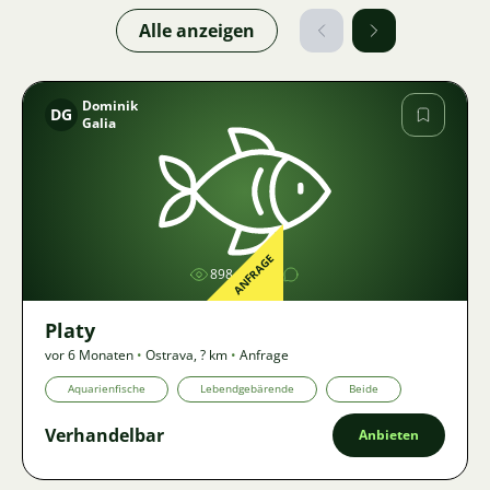
Alle anzeigen
Dominik
DG
Galia
Bild
ANFRAGE
898
1
Platy
vor 6 Monaten
•
Ostrava
,
? km
•
Anfrage
Aquarienfische
Lebendgebärende
Beide
Verhandelbar
Anbieten