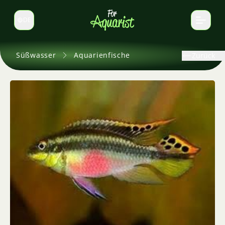
DE
Sprache wechseln
Süßwasser
Aquarienfische
Zurück