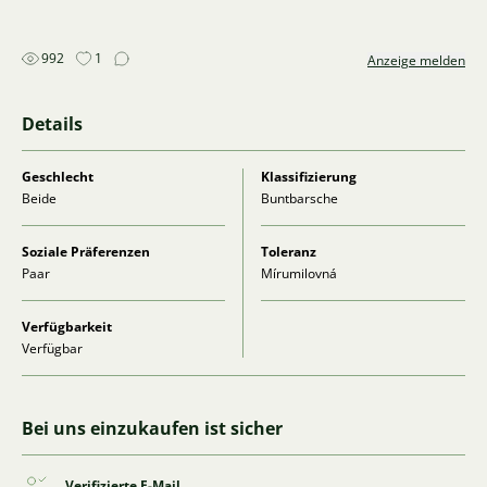
992
1
Anzeige melden
Details
Geschlecht
Klassifizierung
Beide
Buntbarsche
Soziale Präferenzen
Toleranz
Paar
Mírumilovná
Verfügbarkeit
Verfügbar
Bei uns einzukaufen ist sicher
Verifizierte E-Mail