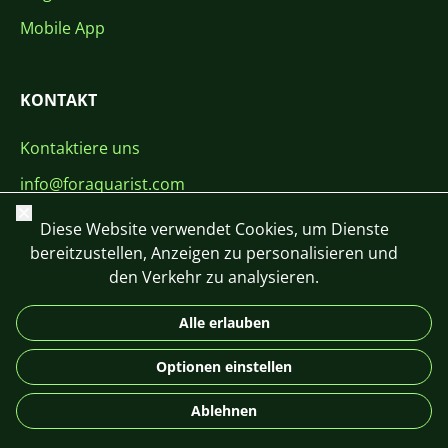
Mobile App
KONTAKT
Kontaktiere uns
info@foraquarist.com
Schließen
+420 603 449 602
Diese Website verwendet Cookies, um Dienste
bereitzustellen, Anzeigen zu personalisieren und
den Verkehr zu analysieren.
Alle erlauben
CS
SK
EN
PL
DE
Optionen einstellen
© 2026 For Aquarist
Ablehnen