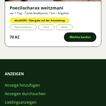
Poecilocharax weitzmani
vor 1 Tag
•
České Budějovice
,
? km
•
Angebot
AkvaEXPO - Übergabe auf der Ausstellung
Aquarienfische
Tetra
Beide
70 Kč
Möchte kaufen
ANZEIGEN
Anzeige hinzufügen
Anzeigen durchsuchen
Lieblingsanzeigen