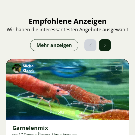
Empfohlene Anzeigen
Wir haben die interessantesten Angebote ausgewählt
Mehr anzeigen
Michal
Klacek
Bild
583
2
Garnelenmix
vor 17 Tagen
•
Šlotava
,
? km
•
Angebot