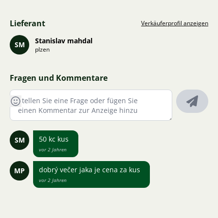
Lieferant
Verkäuferprofil anzeigen
Stanislav mahdal
SM
plzen
Fragen und Kommentare
50 kc kus
SM
vor 2 Jahren
dobrý večer jaka je cena za kus
MP
vor 2 Jahren